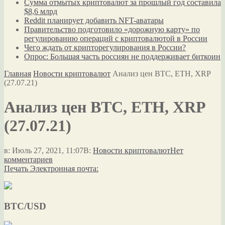
Сумма отмытых криптовалют за прошлый год составила
$8,6 млрд
Reddit планирует добавить NFT-аватары
Правительство подготовило «дорожную карту» по
регулированию операций с криптовалютой в России
Чего ждать от крипторегулирования в России?
Опрос: Большая часть россиян не поддерживает биткоин
Главная
Новости криптовалют
Анализ цен BTC, ETH, XRP
(27.07.21)
Анализ цен BTC, ETH, XRP
(27.07.21)
в:
Июль 27, 2021, 11:07
В:
Новости криптовалют
Нет
комментариев
Печать
Электронная почта:
BTC/USD