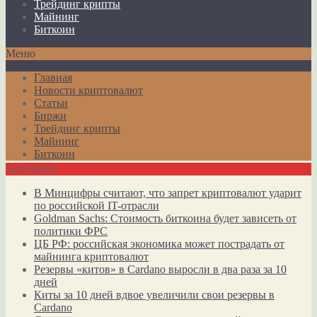
Трейдинг крипты
Майнинг
Биткоин
Меню
Главная
Новости криптовалют
Статьи
Биржи
Трейдинг крипты
Майнинг
Биткоин
Актуально
В Минцифры считают, что запрет криптовалют ударит
по российской IT-отрасли
Goldman Sachs: Стоимость биткоина будет зависеть от
политики ФРС
ЦБ РФ: российская экономика может пострадать от
майнинга криптовалют
Резервы «китов» в Cardano выросли в два раза за 10
дней
Киты за 10 дней вдвое увеличили свои резервы в
Cardano