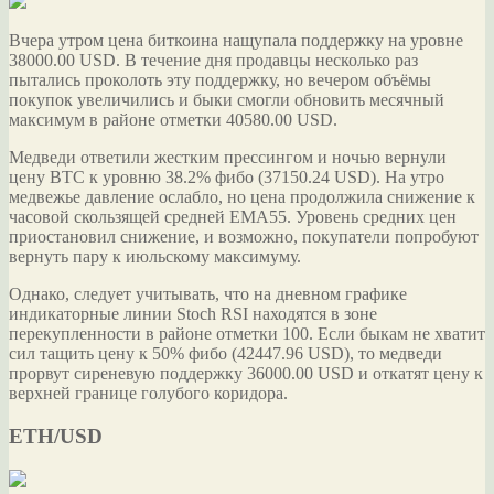
Вчера утром цена биткоина нащупала поддержку на уровне
38000.00 USD. В течение дня продавцы несколько раз
пытались проколоть эту поддержку, но вечером объёмы
покупок увеличились и быки смогли обновить месячный
максимум в районе отметки 40580.00 USD.
Медведи ответили
жестким прессингом и ночью вернули
цену BTC к уровню 38.2% фибо (37150.24 USD). На утро
медвежье давление ослабло, но цена продолжила снижение к
часовой скользящей средней EMA55. Уровень средних цен
приостановил снижение, и возможно, покупатели попробуют
вернуть пару к июльскому максимуму.
Однако, следует учитывать, что на дневном графике
индикаторные линии Stoch RSI находятся в зоне
перекупленности в районе отметки 100. Если быкам не хватит
сил тащить цену к 50% фибо (42447.96 USD), то медведи
прорвут сиреневую поддержку 36000.00 USD и откатят цену к
верхней границе голубого коридора.
ETH/USD