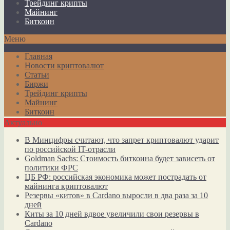
Трейдинг крипты
Майнинг
Биткоин
Меню
Главная
Новости криптовалют
Статьи
Биржи
Трейдинг крипты
Майнинг
Биткоин
Актуально
В Минцифры считают, что запрет криптовалют ударит
по российской IT-отрасли
Goldman Sachs: Стоимость биткоина будет зависеть от
политики ФРС
ЦБ РФ: российская экономика может пострадать от
майнинга криптовалют
Резервы «китов» в Cardano выросли в два раза за 10
дней
Киты за 10 дней вдвое увеличили свои резервы в
Cardano