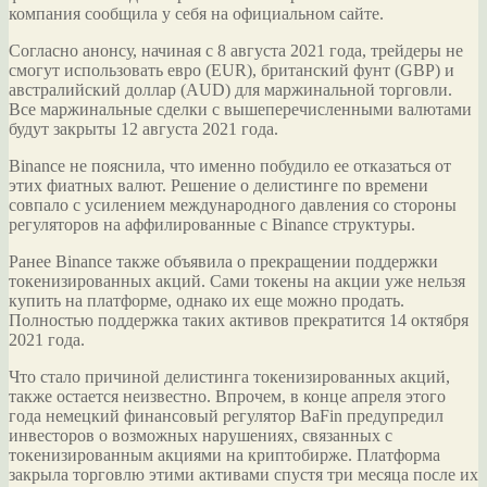
компания сообщила у себя на официальном сайте.
Согласно анонсу, начиная с 8 августа 2021 года, трейдеры не
смогут использовать евро (EUR), британский фунт (GBP) и
австралийский
доллар (AUD) для маржинальной торговли.
Все маржинальные сделки с вышеперечисленными валютами
будут закрыты 12 августа 2021 года.
Binance не пояснила, что именно побудило ее отказаться от
этих фиатных валют. Решение о делистинге по времени
совпало с усилением международного давления со стороны
регуляторов на аффилированные с Binance структуры.
Ранее Binance также объявила о прекращении поддержки
токенизированных акций. Сами токены на акции уже нельзя
купить на платформе, однако их еще можно продать.
Полностью поддержка таких активов прекратится 14 октября
2021 года.
Что стало причиной делистинга токенизированных акций,
также остается неизвестно. Впрочем, в конце апреля этого
года немецкий финансовый регулятор BaFin предупредил
инвесторов о возможных нарушениях, связанных с
токенизированным акциями на криптобирже. Платформа
закрыла торговлю этими активами спустя три месяца после их