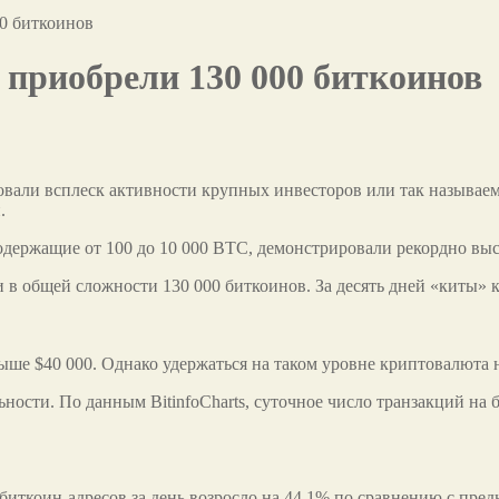
00 биткоинов
 приобрели 130 000 биткоинов
овали всплеск активности крупных инвесторов или так называе
.
содержащие от 100 до 10 000 BTC, демонстрировали рекордно вы
 в общей сложности 130 000 биткоинов. За десять дней «киты» к
ше $40 000. Однако удержаться на таком уровне криптовалюта не
ьности. По данным BitinfoCharts, суточное число транзакций на
биткоин-адресов за день возросло на 44,1% по сравнению с пре