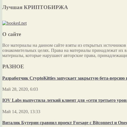
Лучшая КРИПТОБИРЖА
О сайте
Все материалы на данном сайте взяты из открытых источников
ознакомительных целях. Права на материалы принадлежат их в
материалы, которые нарушают авторские права, принадлежащи
РАЗНОЕ
Разработчик CryptoKitties запускает закрытую бета-версию
Май 28, 2020, 6:03
IOV Labs выпустила легкий клиент для «сети третьего уро
Май 14, 2020, 13:33
Виталик Бутерин сравнил проект Forsage с Bitconnect и One