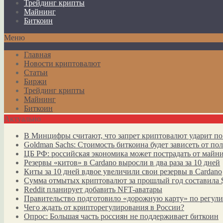
Трейдинг крипты
Майнинг
Биткоин
Меню
Главная
Новости криптовалют
Статьи
Биржи
Трейдинг крипты
Майнинг
Биткоин
Актуально
В Минцифры считают, что запрет криптовалют ударит по
Goldman Sachs: Стоимость биткоина будет зависеть от п
ЦБ РФ: российская экономика может пострадать от майн
Резервы «китов» в Cardano выросли в два раза за 10 дней
Киты за 10 дней вдвое увеличили свои резервы в Cardano
Сумма отмытых криптовалют за прошлый год составила 
Reddit планирует добавить NFT-аватары
Правительство подготовило «дорожную карту» по регул
Чего ждать от крипторегулирования в России?
Опрос: Большая часть россиян не поддерживает биткоин