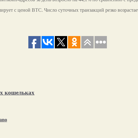
ирует с ценой BTC. Число суточных транзакций резко возрастает
их кошельках
ano