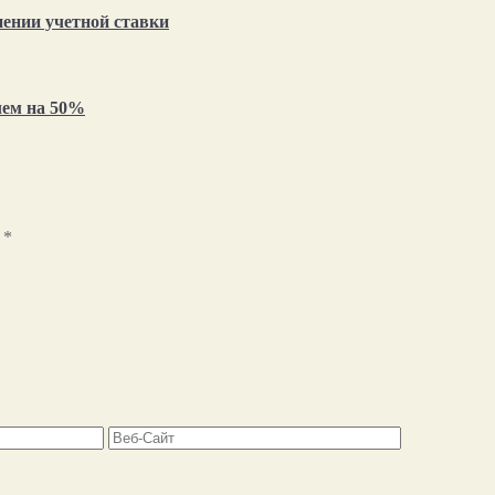
нении учетной ставки
чем на 50%
ы
*