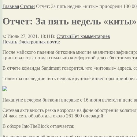
Главная
Статьи
Отчет: За пять недель «киты» приобрели 130 0
Отчет: За пять недель «киты»
в:
Июль 27, 2021, 18:11
В:
Статьи
Нет комментариев
Печать
Электронная почта:
После майского падения биткоина многие аналитики зафиксир
криптовалюты по максимально комфортной для себя стоимости
В отчете команды Santiment говорится, что
«китовые» адреса, 
Только за последние пять недель крупные инвесторы приобрели
Накануне вечером биткоин впервые с 16 июня взлетел в цене вы
Сетевая активность резка возросла на фоне обострения волатил
24 часа сеть обработала около 261 800 операций.
В обзоре IntoTheBlock отмечается:
Во время вчерашней волатильной сессии количество активных 