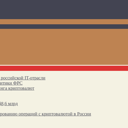
 российской IT-отрасли
олитики ФРС
инга криптовалют
$8,6 млрд
ированию операций с криптовалютой в России