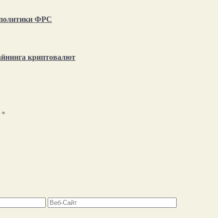
т политики ФРС
айнинга криптовалют
ы
*