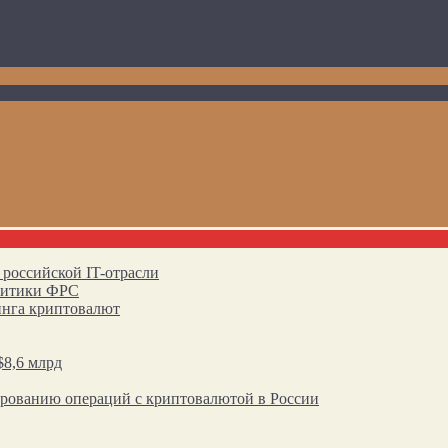
 российской IT-отрасли
олитики ФРС
инга криптовалют
$8,6 млрд
ированию операций с криптовалютой в России