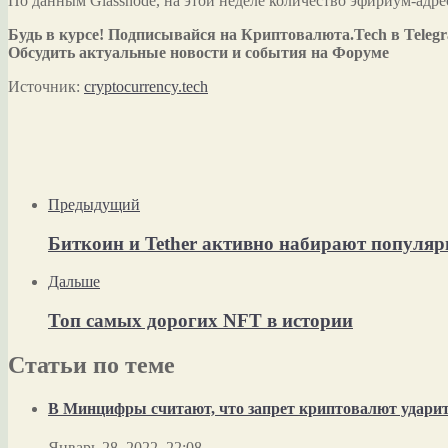
По данным Glassnode, на этой неделе количество эфириум-адре
Будь в курсе! Подписывайся на Криптовалюта.Tech в Teleg
Обсудить актуальные новости и события на Форуме
Источник:
cryptocurrency.tech
Предыдущий
Биткоин и Tether активно набирают популяр
Дальше
Топ самых дорогих NFT в истории
Статьи по теме
В Минцифры считают, что запрет криптовалют ударит 
Январь 28, 2022, 22:08