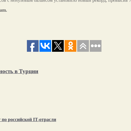
сов с ненулевым балансом установило новый рекорд, превысив 7
ram.
ность в Турции
по российской IT-отрасли