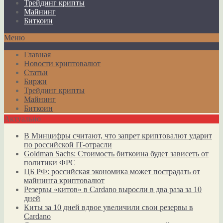
Трейдинг крипты
Майнинг
Биткоин
Меню
Главная
Новости криптовалют
Статьи
Биржи
Трейдинг крипты
Майнинг
Биткоин
Актуально
В Минцифры считают, что запрет криптовалют ударит
по российской IT-отрасли
Goldman Sachs: Стоимость биткоина будет зависеть от
политики ФРС
ЦБ РФ: российская экономика может пострадать от
майнинга криптовалют
Резервы «китов» в Cardano выросли в два раза за 10
дней
Киты за 10 дней вдвое увеличили свои резервы в
Cardano