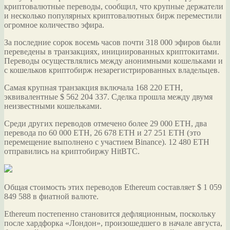
криптовалютные переводы, сообщил, что крупные держатели
и несколько популярных криптовалютных бирж переместили
огромное количество эфира.
За последние сорок восемь часов почти 318 000 эфиров были
переведены в транзакциях,
инициированных криптокитами.
Переводы осуществлялись между анонимными кошельками и
с кошельков криптобирж незарегистрированных владельцев.
Самая крупная транзакция включала 168 220 ETH,
эквивалентные $ 562 204 337. Сделка прошла между двумя
неизвестными кошельками.
Среди других переводов отмечено более 29 000 ETH, два
перевода по 60 000 ETH, 26 678 ETH и 27 251 ETH (это
перемещение выполнено с участием Binance). 12 480 ETH
отправились на криптобиржу HitBTC.
Общая стоимость этих переводов Ethereum составляет $ 1 059
849 588 в фиатной валюте.
Ethereum постепенно становится дефляционным, поскольку
после хардфорка «Лондон», произошедшего в начале августа,