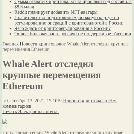
Сумма отмытых криптовалют за прошлый год составила
$8,6 млрд
Reddit планирует добавить NFT-аватары
Правительство подготовило «дорожную карту» по
регулированию операций с криптовалютой в России
Чего ждать от крипторегулирования в России?
Опрос: Большая часть россиян не поддерживает биткоин
Главная
Новости криптовалют
Whale Alert отследил крупные
перемещения Ethereum
Whale Alert отследил
крупные перемещения
Ethereum
в:
Сентябрь 13, 2021, 15:10
В:
Новости криптовалют
Нет
комментариев
Печать
Электронная почта:
Популярный сервис Whale Alert, отслеживающий крупные