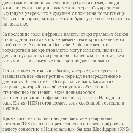
для создания подобных решений требуется время, а люди
хотят получить вакцины как можно скорее. Соучредитель
Эфириума уверен, что в будущем у блокчейна появится еще
больше сценариев, которые можно будет успешно реализовать
на практике.
За последние годы цифровые валюты от центральных банков
стали одной из самых обсуждаемых тем в криптовалютном
сообществе. Аналитики Deutsche Bank считают, что
государственные криптовалюты могут заменить наличные
деньги и устранить посредников в банковской системе, тем
самым вызвав серьезные последствия для экономики.
Есть и такие центральные банки, которые уже перестали
взвешивать все «за и против», перейдя непосредственно к
действиям. Среди них – Центральный банк Багамских
островов, который в октябре запустил собственный
стейблкоин Sand Dollar. Также полным ходом
идет тестирование цифрового юаня. Для этого Народный
банк Китая (НБК) готов создать зону свободной торговли в
Пекине.
Кроме того, на прошлой неделе Банк международных
расчетов (BIS) успешно протестировал оптовую цифровую
валюту совместно с Национальным банком Швейцарии (SNB)