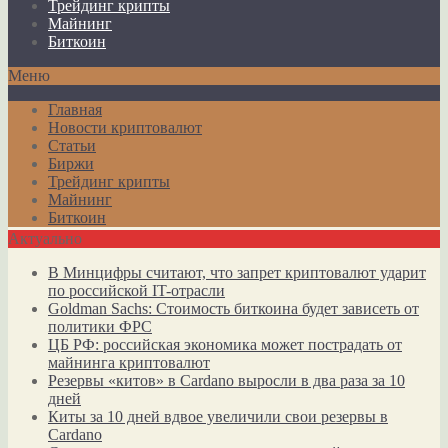
Трейдинг крипты
Майнинг
Биткоин
Меню
Главная
Новости криптовалют
Статьи
Биржи
Трейдинг крипты
Майнинг
Биткоин
Актуально
В Минцифры считают, что запрет криптовалют ударит
по российской IT-отрасли
Goldman Sachs: Стоимость биткоина будет зависеть от
политики ФРС
ЦБ РФ: российская экономика может пострадать от
майнинга криптовалют
Резервы «китов» в Cardano выросли в два раза за 10
дней
Киты за 10 дней вдвое увеличили свои резервы в
Cardano