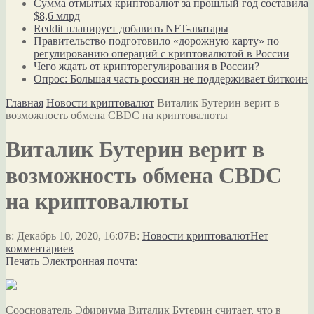
Сумма отмытых криптовалют за прошлый год составила
$8,6 млрд
Reddit планирует добавить NFT-аватары
Правительство подготовило «дорожную карту» по
регулированию операций с криптовалютой в России
Чего ждать от крипторегулирования в России?
Опрос: Большая часть россиян не поддерживает биткоин
Главная
Новости криптовалют
Виталик Бутерин верит в
возможность обмена CBDC на криптовалюты
Виталик Бутерин верит в
возможность обмена CBDC
на криптовалюты
в:
Декабрь 10, 2020, 16:07
В:
Новости криптовалют
Нет
комментариев
Печать
Электронная почта:
Сооснователь Эфириума Виталик Бутерин считает, что в