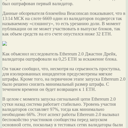
был оштрафован первый валидатор.
Данные обозревателя блокчейна Beaconscan показывают, что в
13:14 МСК на слоте 6669 один из валидаторов подвергся так
называемому «слэшингу», то есть урезанию доли. В момент
публикации он не
может участвовать в выпуске блоков, так
как объем средств на его счете опустился ниже 32 ETH.
Как объяснил исследователь Ethereum 2.0 Джастин Дрейк,
валидатора оштрафовали на 0,25 ETH за искажение блока.
Он также сообщил, что, несмотря на серьезность проступка,
для изолированных инцидентов предусмотрены мягкие
штрафы. Кроме того, на первичном этапе запуска Ethereum 2.0
было решено снизить минимальный размер штрафа. С
течением времени он будет возвращен к 1 ETH.
В целом с момента запуска сигнальной цепи Ethereum 2.0
сутки назад система работает стабильно. Уровень участия
валидаторов составляет 97%, тогда как минимально
необходимо 66%. Этот аспект работы Ethereum 2.0 вызывал
беспокойство участников сообщества перед запуском
основной сети, поскольку в тестовых сетях валидаторы были