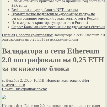
Сумма отмытых криптовалют за прошлый год составила
$8,6 млрд
Reddit планирует добавить NFT-аватары
Правительство подготовило «дорожную карту» по
регулированию операций с криптовалютой в России
Чего ждать от крипторегулирования в России?
Опрос: Большая часть россиян не поддерживает биткоин
Главная
Новости криптовалют
Валидатора в сети Ethereum 2.0
оштрафовали на 0,25 ETH за искажение блока
Валидатора в сети Ethereum
2.0 оштрафовали на 0,25 ETH
за искажение блока
в:
Декабрь 2, 2020, 16:11
В:
Новости криптовалют
Нет
комментариев
Печать
Электронная почта:
Нулевая фаза Ethereum 2.0 стартовала во вторник, а сегодня