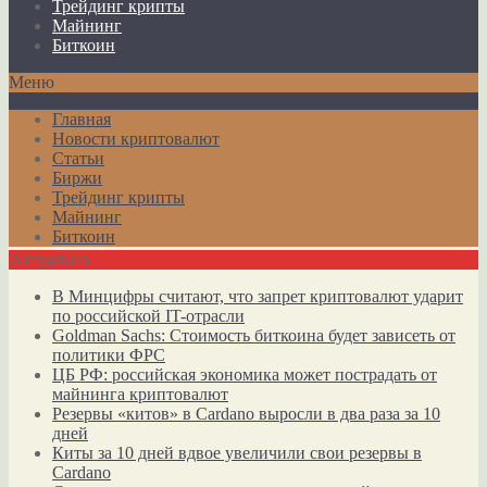
Трейдинг крипты
Майнинг
Биткоин
Меню
Главная
Новости криптовалют
Статьи
Биржи
Трейдинг крипты
Майнинг
Биткоин
Актуально
В Минцифры считают, что запрет криптовалют ударит
по российской IT-отрасли
Goldman Sachs: Стоимость биткоина будет зависеть от
политики ФРС
ЦБ РФ: российская экономика может пострадать от
майнинга криптовалют
Резервы «китов» в Cardano выросли в два раза за 10
дней
Киты за 10 дней вдвое увеличили свои резервы в
Cardano