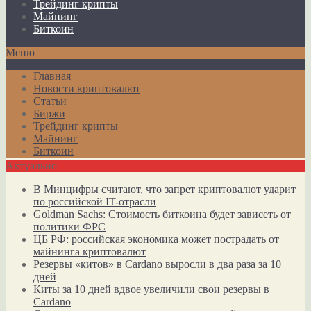
Трейдинг крипты
Майнинг
Биткоин
Меню
Главная
Новости криптовалют
Статьи
Биржи
Трейдинг крипты
Майнинг
Биткоин
Актуально
В Минцифры считают, что запрет криптовалют ударит
по российской IT-отрасли
Goldman Sachs: Стоимость биткоина будет зависеть от
политики ФРС
ЦБ РФ: российская экономика может пострадать от
майнинга криптовалют
Резервы «китов» в Cardano выросли в два раза за 10
дней
Киты за 10 дней вдвое увеличили свои резервы в
Cardano