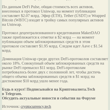
По данным DeFi Pulse, общая стоимость всех активов,
внесенных в протокол Uniswap, на момент публикации
составляет $2.07 млрд. Эфир (ETH), Tether (USDT) и
Wrapped
Bitcoin (WBTC) входят в тройку самых популярных активов
на Uniswap.
Протокол децентрализованного кредитования MakerDAO
также приближается к отметке в $2 млрд ― на момент
публикации объем заблокированных средств в этом
протоколе составляет $1.95 млрд. Следом идет Aave с $1.54
млрд.
Доминация Uniswap среди других DeFi-протоколов составляет
около 18%. Совокупный объем заблокированных средств на
рынке DeFi превысил $11 млрд. DeFi-протоколам
потребовалось более двух с половиной лет, чтобы достичь
общего объема заблокированных средств в $1 млрд; на
достижение $10 млрд ушло менее года.
Будь в курсе! Подписывайся на Криптовалюта.Tech
в Telegram.
Обсудить актуальные новости и события на Форуме
Источник:
cryptocurrency.tech