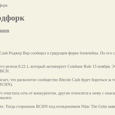
дфорк
ардфорк
ариев
n Cash Роджер Вер сообщил о грядущем форке блокчейна. По его 
его релиза 0.22.1, который
активирует Coinbase Rule 15 ноября. 
я BCH.
ет, что расколотое сообщество Bitcoin Cash будет бороться за т
(BCHN).
т очистить сеть от конкурентов, другие относятся к нему с опас
овалют.
те. Тогда сторонник BCHN под псевдонимом Nilac The Grim заяв