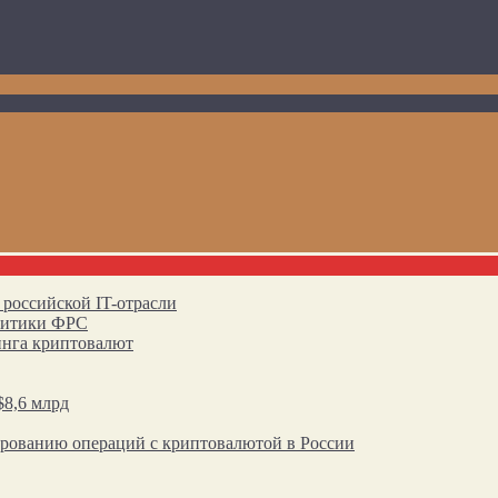
 российской IT-отрасли
олитики ФРС
инга криптовалют
$8,6 млрд
ированию операций с криптовалютой в России