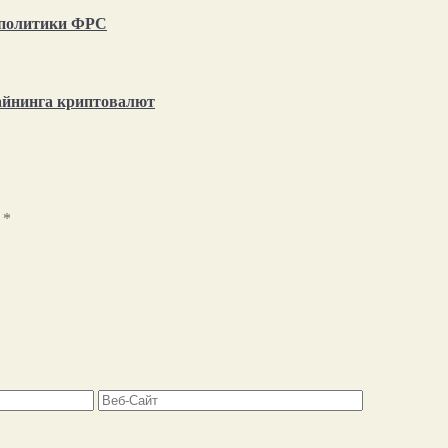
т политики ФРС
айнинга криптовалют
ы
*