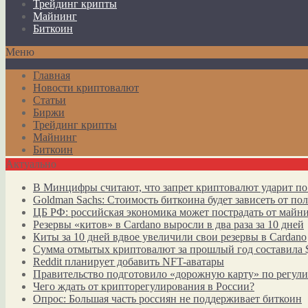
Трейдинг крипты
Майнинг
Биткоин
Меню
Главная
Новости криптовалют
Статьи
Биржи
Трейдинг крипты
Майнинг
Биткоин
Актуально
В Минцифры считают, что запрет криптовалют ударит по
Goldman Sachs: Стоимость биткоина будет зависеть от п
ЦБ РФ: российская экономика может пострадать от майн
Резервы «китов» в Cardano выросли в два раза за 10 дней
Киты за 10 дней вдвое увеличили свои резервы в Cardano
Сумма отмытых криптовалют за прошлый год составила 
Reddit планирует добавить NFT-аватары
Правительство подготовило «дорожную карту» по регул
Чего ждать от крипторегулирования в России?
Опрос: Большая часть россиян не поддерживает биткоин