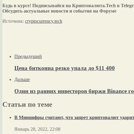
Будь в курсе! Подписывайся на Криптовалюта.Tech в Teleg
Обсудить актуальные новости и события на Форуме
Источник:
cryptocurrency.tech
Предыдущий
Цена биткоина резко упала до $11 400
Дальше
Один из ранних инвесторов биржи Binance го
Статьи по теме
В Минцифры считают, что запрет криптовалют ударит 
Январь 28, 2022, 22:08