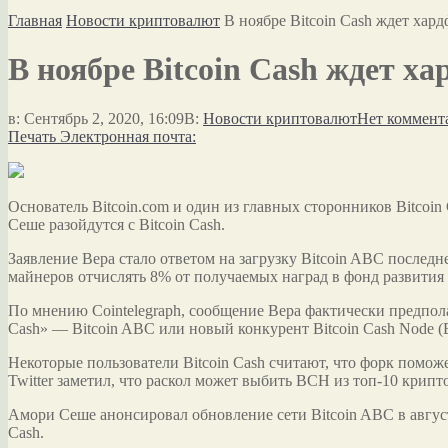
Главная
Новости криптовалют
В ноябре Bitcoin Cash ждет хар
В ноябре Bitcoin Cash ждет х
в:
Сентябрь 2, 2020, 16:09
В:
Новости криптовалют
Нет коммент
Печать
Электронная почта:
Основатель Bitcoin.com и один из главных сторонников Bitcoi
Сеше разойдутся с Bitcoin Cash.
Заявление Вера стало ответом на загрузку Bitcoin ABC последн
майнеров отчислять 8% от получаемых наград в фонд развити
По мнению Cointelegraph, сообщение Вера фактически предполага
Cash» — Bitcoin ABC или новый конкурент Bitcoin Cash Node 
Некоторые пользователи Bitcoin Cash считают, что форк поможе
Twitter заметил, что раскол может выбить BCH из топ-10 крипт
Амори Сеше анонсировал обновление сети Bitcoin ABC в авгус
Cash.