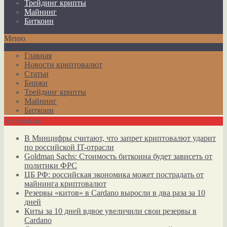
Трейдинг крипты
Майнинг
Биткоин
Меню
Главная
Новости криптовалют
Статьи
Биржи
Трейдинг крипты
Майнинг
Биткоин
Актуально
В Минцифры считают, что запрет криптовалют ударит
по российской IT-отрасли
Goldman Sachs: Стоимость биткоина будет зависеть от
политики ФРС
ЦБ РФ: российская экономика может пострадать от
майнинга криптовалют
Резервы «китов» в Cardano выросли в два раза за 10
дней
Киты за 10 дней вдвое увеличили свои резервы в
Cardano