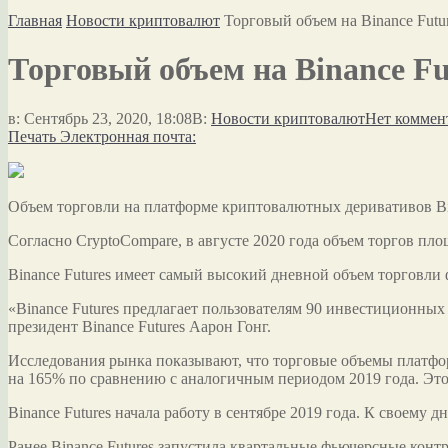
Главная
Новости криптовалют
Торговый объем на Binance Futur
Торговый объем на Binance Fut
в:
Сентябрь 23, 2020, 18:08
В:
Новости криптовалют
Нет коммен
Печать
Электронная почта:
Объем торговли на платформе криптовалютных деривативов Bina
Согласно CryptoCompare, в августе 2020 года объем торгов пл
Binance Futures имеет самый высокий дневной объем торговли
«Binance Futures предлагает пользователям 90 инвестиционных
президент Binance Futures Аарон Гонг.
Исследования рынка показывают, что торговые объемы платформ
на 165% по сравнению с аналогичным периодом 2019 года. Эт
Binance Futures начала работу в сентябре 2019 года. К своему
Ранее Binance Futures запустила квартальные фьючерсные кон