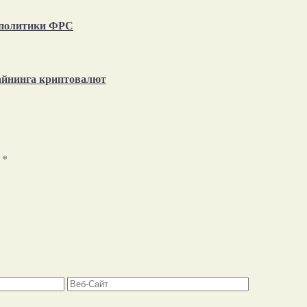
т политики ФРС
айнинга криптовалют
ы
*