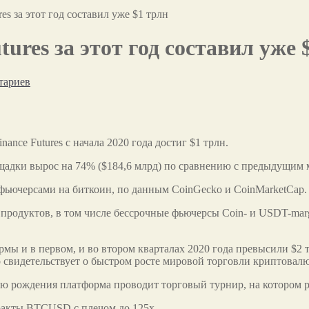
es за этот год составил уже $1 трлн
ures за этот год составил уже 
тариев
nce Futures с начала 2020 года достиг $1 трлн.
ощадки вырос на 74% ($184,6 млрд) по сравнению с предыдущим 
фьючерсами на биткоин, по данным CoinGecko и CoinMarketCap.
 продуктов, в том числе бессрочные фьючерсы Coin- и USDT-mar
ы и в первом, и во втором кварталах 2020 года превысили $2 т
о свидетельствует о быстром росте мировой торговли криптовал
 дню рождения платформа проводит торговый турнир, на котором 
тракты BTCUSD с плечом до 125x.