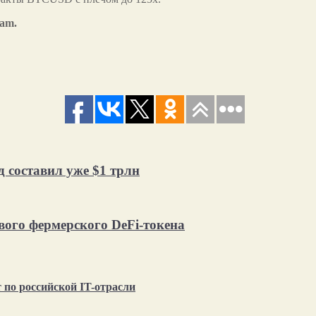
ram.
д составил уже $1 трлн
вого фермерского DeFi-токена
по российской IT-отрасли