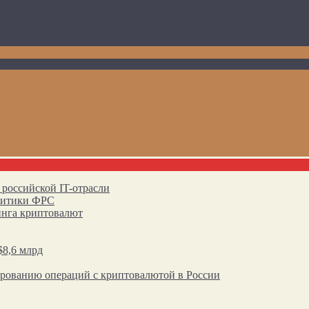
 российской IT-отрасли
олитики ФРС
инга криптовалют
$8,6 млрд
ированию операций с криптовалютой в России