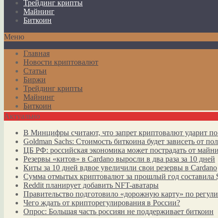
Трейдинг крипты
Майнинг
Биткоин
Меню
Главная
Новости криптовалют
Статьи
Биржи
Трейдинг крипты
Майнинг
Биткоин
Актуально
В Минцифры считают, что запрет криптовалют ударит по
Goldman Sachs: Стоимость биткоина будет зависеть от п
ЦБ РФ: российская экономика может пострадать от майн
Резервы «китов» в Cardano выросли в два раза за 10 дней
Киты за 10 дней вдвое увеличили свои резервы в Cardano
Сумма отмытых криптовалют за прошлый год составила 
Reddit планирует добавить NFT-аватары
Правительство подготовило «дорожную карту» по регул
Чего ждать от крипторегулирования в России?
Опрос: Большая часть россиян не поддерживает биткоин