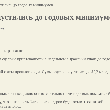
стились до годовых минимумов
пустились до годовых минимум
иев
оин-транзакций.
ма сделок с криптовалютой в недельном выражении упала до го
 с лета прошлого года. Сумма сделок опустилась до $2,2 млрд. 
нако они все равно остаются сильно ниже торговых показателей
что активность биткоин-трейдеров будет оставаться низкой на 
ей сети BTC.