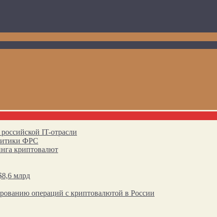
 российской IT-отрасли
олитики ФРС
инга криптовалют
$8,6 млрд
ированию операций с криптовалютой в России