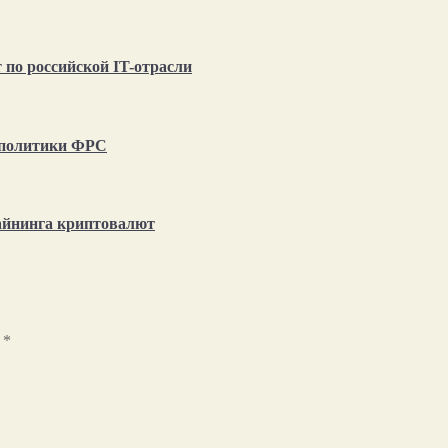
по российской IT-отрасли
т политики ФРС
айнинга криптовалют
ы
*