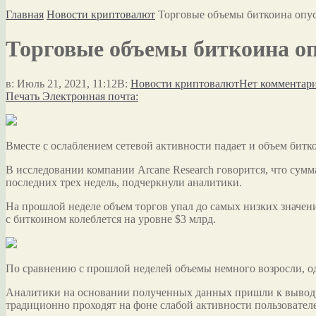
Главная
Новости криптовалют
Торговые объемы биткоина опу
Торговые объемы биткоина о
в:
Июль 21, 2021, 11:12
В:
Новости криптовалют
Нет комментар
Печать
Электронная почта:
Вместе с ослаблением сетевой активности падает и объем битк
В исследовании компании Arcane Research говорится, что сум
последних трех недель,
подчеркнули аналитики.
На прошлой неделе объем торгов упал до самых низких значений
с биткоином колеблется на уровне $3 млрд.
По сравнению с прошлой неделей объемы немного возросли, од
Аналитики на основании полученных данных пришли к выводу, 
традиционно проходят на фоне слабой активности пользовател