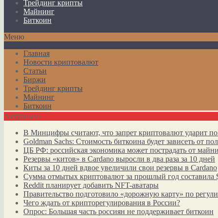
Трейдинг крипты
Майнинг
Биткоин
Меню
Главная
Новости криптовалют
Статьи
Биржи
Трейдинг крипты
Майнинг
Биткоин
Актуально
В Минцифры считают, что запрет криптовалют ударит по
Goldman Sachs: Стоимость биткоина будет зависеть от п
ЦБ РФ: российская экономика может пострадать от майн
Резервы «китов» в Cardano выросли в два раза за 10 дней
Киты за 10 дней вдвое увеличили свои резервы в Cardano
Сумма отмытых криптовалют за прошлый год составила 
Reddit планирует добавить NFT-аватары
Правительство подготовило «дорожную карту» по регул
Чего ждать от крипторегулирования в России?
Опрос: Большая часть россиян не поддерживает биткоин