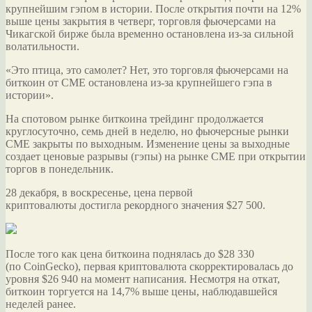
крупнейшим гэпом в истории. После открытия почти на 12%
выше цены закрытия в четверг, торговля фьючерсами на
Чикагской бирже была временно остановлена из-за сильной
волатильности.
«Это птица, это самолет? Нет, это торговля
фьючерсами на
биткоин от CME остановлена из-за крупнейшего гэпа в
истории».
На спотовом рынке биткоина трейдинг продолжается
круглосуточно, семь дней в неделю, но фьючерсные рынки
CME закрыты по выходным. Изменение цены за выходные
создает ценовые разрывы (гэпы) на рынке CME при открытии
торгов в понедельник.
28 декабря, в воскресенье, цена первой
криптовалюты достигла рекордного значения $27 500.
После того как цена биткоина поднялась до $28 330
(по CoinGecko), первая криптовалюта скорректировалась до
уровня $26 940 на момент написания. Несмотря на откат,
биткоин торгуется на 14,7% выше цены, наблюдавшейся
неделей ранее.