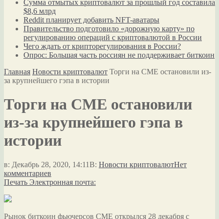
Сумма отмытых криптовалют за прошлый год составила
$8,6 млрд
Reddit планирует добавить NFT-аватары
Правительство подготовило «дорожную карту» по
регулированию операций с криптовалютой в России
Чего ждать от крипторегулирования в России?
Опрос: Большая часть россиян не поддерживает биткоин
Главная
Новости криптовалют
Торги на CME остановили из-
за крупнейшего гэпа в истории
Торги на CME остановили
из-за крупнейшего гэпа в
истории
в:
Декабрь 28, 2020, 14:11
В:
Новости криптовалют
Нет
комментариев
Печать
Электронная почта:
Рынок биткоин фьючерсов CME открылся 28 декабря с