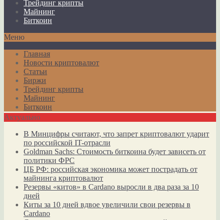
Трейдинг крипты
Майнинг
Биткоин
Меню
Главная
Новости криптовалют
Статьи
Биржи
Трейдинг крипты
Майнинг
Биткоин
Актуально
В Минцифры считают, что запрет криптовалют ударит
по российской IT-отрасли
Goldman Sachs: Стоимость биткоина будет зависеть от
политики ФРС
ЦБ РФ: российская экономика может пострадать от
майнинга криптовалют
Резервы «китов» в Cardano выросли в два раза за 10
дней
Киты за 10 дней вдвое увеличили свои резервы в
Cardano