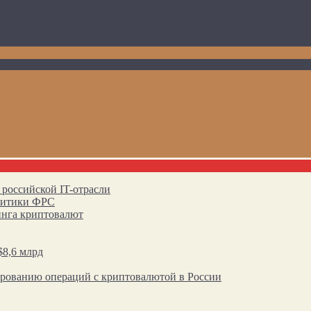
 российской IT-отрасли
олитики ФРС
инга криптовалют
$8,6 млрд
ированию операций с криптовалютой в России