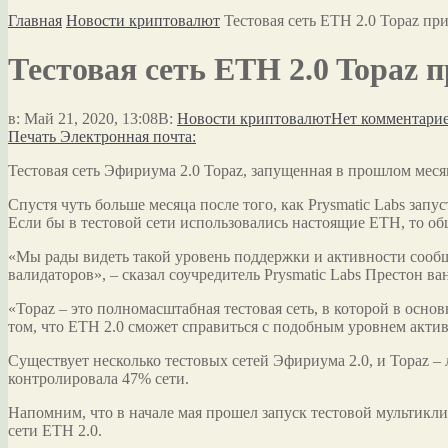
Главная
Новости криптовалют
Тестовая сеть ETH 2.0 Topaz пр
Тестовая сеть ETH 2.0 Topaz 
в:
Май 21, 2020, 13:08
В:
Новости криптовалют
Нет комментари
Печать
Электронная почта:
Тестовая сеть Эфириума 2.0 Topaz, запущенная в прошлом месяц
Спустя чуть больше месяца после того, как Prysmatic Labs запу
Если бы в тестовой сети использовались настоящие ETH, то об
«Мы рады видеть такой уровень поддержки и активности сообщ
валидаторов», – сказал соучредитель Prysmatic Labs Престон ван
«Topaz – это полномасштабная тестовая сеть, в которой в осно
том, что ETH 2.0 сможет справиться с подобным уровнем активн
Существует несколько тестовых сетей Эфириума 2.0, и Topaz – 
контролировала 47% сети.
Напомним, что в начале мая прошел запуск тестовой мультикли
сети ETH 2.0.