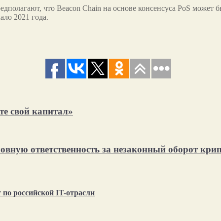
дполагают, что Beacon Chain на основе консенсуса PoS может бы
ало 2021 года.
те свой капитал»
овную ответственность за незаконный оборот кри
по российской IT-отрасли