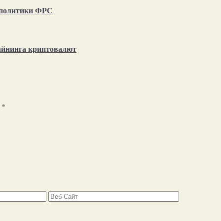
т политики ФРС
айнинга криптовалют
ы
*