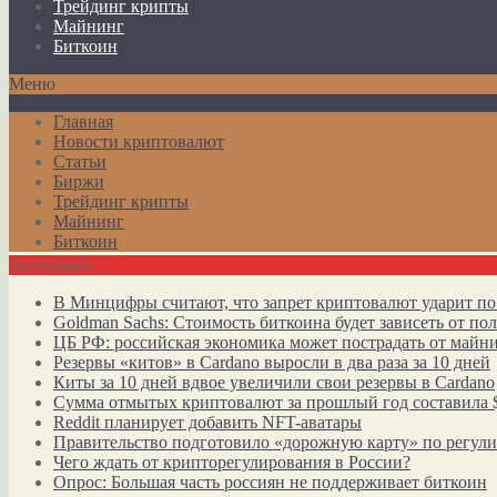
Трейдинг крипты
Майнинг
Биткоин
Меню
Главная
Новости криптовалют
Статьи
Биржи
Трейдинг крипты
Майнинг
Биткоин
Актуально
В Минцифры считают, что запрет криптовалют ударит по
Goldman Sachs: Стоимость биткоина будет зависеть от п
ЦБ РФ: российская экономика может пострадать от майн
Резервы «китов» в Cardano выросли в два раза за 10 дней
Киты за 10 дней вдвое увеличили свои резервы в Cardano
Сумма отмытых криптовалют за прошлый год составила 
Reddit планирует добавить NFT-аватары
Правительство подготовило «дорожную карту» по регул
Чего ждать от крипторегулирования в России?
Опрос: Большая часть россиян не поддерживает биткоин