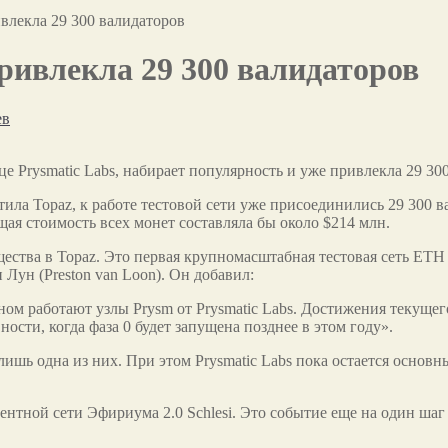
ивлекла 29 300 валидаторов
привлекла 29 300 валидаторов
ев
е Prysmatic Labs, набирает популярность и уже привлекла 29 30
стила Topaz, к работе тестовой сети уже присоединились 29 300 
щая стоимость всех монет составляла бы около $214 млн.
ества в Topaz. Это первая крупномасштабная тестовая сеть ETH 
 Лун (Preston van Loon). Он добавил:
вном работают узлы Prysm от Prysmatic Labs. Достижения текущег
ости, когда фаза 0 будет запущена позднее в этом году».
лишь одна из них. При этом Prysmatic Labs пока остается основ
ентной сети Эфириума 2.0 Schlesi. Это событие еще на один ша