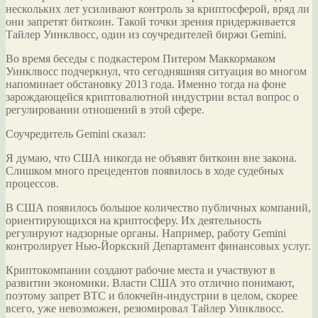
нескольких лет усиливают контроль за криптосферой, вряд ли
они запретят биткоин. Такой точки зрения придерживается
Тайлер Уинклвосс, один из соучредителей биржи Gemini.
Во время беседы с подкастером Питером
Маккормаком
Уинклвосс подчеркнул, что сегодняшняя ситуация во многом
напоминает обстановку 2013 года. Именно тогда на фоне
зарождающейся криптовалютной индустрии встал вопрос о
регулировании отношений в этой сфере.
Соучредитель Gemini сказал:
Я думаю, что США никогда не объявят биткоин вне закона.
Слишком много прецедентов появилось в ходе судебных
процессов.
В США появилось большое количество публичных компаний,
ориентирующихся на криптосферу. Их деятельность
регулируют надзорные органы. Например, работу Gemini
контролирует Нью-Йоркский Департамент финансовых услуг.
Криптокомпании создают рабочие места и участвуют в
развитии экономики. Власти США это отлично понимают,
поэтому запрет BTC и блокчейн-индустрии в целом, скорее
всего, уже невозможен, резюмировал Тайлер Уинклвосс.