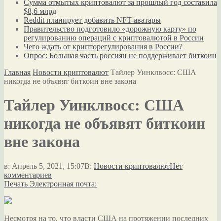
Сумма отмытых криптовалют за прошлый год составила
$8,6 млрд
Reddit планирует добавить NFT-аватары
Правительство подготовило «дорожную карту» по
регулированию операций с криптовалютой в России
Чего ждать от крипторегулирования в России?
Опрос: Большая часть россиян не поддерживает биткоин
Главная
Новости криптовалют
Тайлер Уинклвосс: США
никогда не объявят биткоин вне закона
Тайлер Уинклвосс: США
никогда не объявят биткоин
вне закона
в:
Апрель 5, 2021, 15:07
В:
Новости криптовалют
Нет
комментариев
Печать
Электронная почта:
Несмотря на то, что власти США на протяжении последних