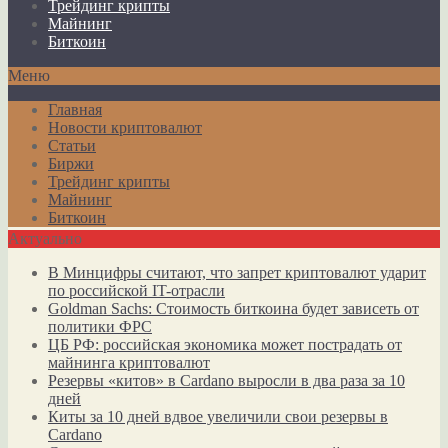
Трейдинг крипты
Майнинг
Биткоин
Меню
Главная
Новости криптовалют
Статьи
Биржи
Трейдинг крипты
Майнинг
Биткоин
Актуально
В Минцифры считают, что запрет криптовалют ударит
по российской IT-отрасли
Goldman Sachs: Стоимость биткоина будет зависеть от
политики ФРС
ЦБ РФ: российская экономика может пострадать от
майнинга криптовалют
Резервы «китов» в Cardano выросли в два раза за 10
дней
Киты за 10 дней вдвое увеличили свои резервы в
Cardano