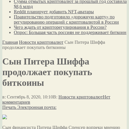
Сумма отмытых криптовалют за прошлый год составила
$8,6 млрд
Reddit планирует добавить NFT-аватары
Правительство подготовило «дорожную карту» по
регулированию операций с криптовалютой в России
Чего ждать от крипторегулирования в России?
Опрос: Большая часть россиян не поддерживает биткоин
Главная
Новости криптовалют
Сын Питера Шиффа
продолжает покупать биткоины
Сын Питера Шиффа
продолжает покупать
биткоины
в:
Сентябрь 8, 2020, 10:10
В:
Новости криптовалют
Нет
комментариев
Печать
Электронная почта:
Сын финансиста Питера Шиффа Спенсер вопреки мнению