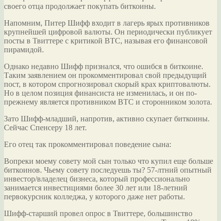
своего отца продолжает покупать биткоины.
Напомним, Питер Шифф входит в лагерь ярых противников
крупнейшей цифровой валюты. Он периодически публикует
посты в Твиттере с критикой BTC, называя его финансовой
пирамидой.
Однако недавно Шифф признался, что ошибся в биткоине.
Таким заявлением он прокомментировал свой предыдущий
пост, в котором спрогнозировал скорый крах криптовалюты.
Но в целом позиция финансиста не изменилась, и он по-
прежнему является противником BTC и сторонником золота.
Зато Шифф-младший, напротив, активно скупает биткоины.
Сейчас Спенсеру 18 лет.
Его отец так прокомментировал поведение сына:
Вопреки моему совету мой сын только что купил еще больше
биткоинов. Чьему совету последуешь ты? 57-лтний опытный
инвестор/владелец бизнеса, который профессионально
занимается инвестициями более 30 лет или 18-летний
первокурсник колледжа, у которого даже нет работы.
Шифф-старший провел опрос в Твиттере, большинство