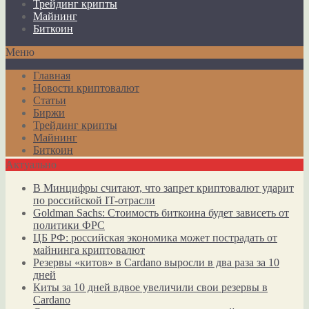
Трейдинг крипты
Майнинг
Биткоин
Меню
Главная
Новости криптовалют
Статьи
Биржи
Трейдинг крипты
Майнинг
Биткоин
Актуально
В Минцифры считают, что запрет криптовалют ударит
по российской IT-отрасли
Goldman Sachs: Стоимость биткоина будет зависеть от
политики ФРС
ЦБ РФ: российская экономика может пострадать от
майнинга криптовалют
Резервы «китов» в Cardano выросли в два раза за 10
дней
Киты за 10 дней вдвое увеличили свои резервы в
Cardano