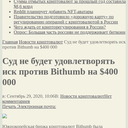
Сумма отмытых криптовалют за прошлый год составила
$8,6 млрд
Reddit планирует добавить NFT-аватары
Правительство подготовило «дорожную карту» по
регулированию операций с криптовалютой в России
Чего ждать от крипторегулирования в России?
Опрос: Большая часть россиян не поддерживает биткоин
Главная
Новости криптовалют
Суд не будет удовлетворять иск
против Bithumb на $400 000
Суд не будет удовлетворять
иск против Bithumb на $400
000
в:
Сентябрь 29, 2020, 10:06
В:
Новости криптовалют
Нет
комментариев
Печать
Электронная почта:
Южнокорейская биржа криптовалют Bithumb была