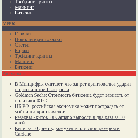
Трейдинг крипты
Майнинг
Биткоин
Меню
Главная
Новости криптовалют
Статьи
Биржи
Трейдинг крипты
Майнинг
Биткоин
Актуально
В Минцифры считают, что запрет криптовалют ударит
по российской IT-отрасли
Goldman Sachs: Стоимость биткоина будет зависеть от
политики ФРС
ЦБ РФ: российская экономика может пострадать от
майнинга криптовалют
Резервы «китов» в Cardano выросли в два раза за 10
дней
Киты за 10 дней вдвое увеличили свои резервы в
Cardano