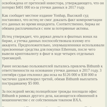
освобождена от претензий инвестора, утверждающего, что он
потерял $401 000 из-за утечки данных в 2017 году.
Как сообщает местное издание Yonhap, Высокий суд
постановил, что истец не смог доказать факт компрометации
его данных во время
инцидента. Соответственно, биржа не
обязана расплачиваться с ним за потерянные активы.
Истец утверждает, что держал деньги в фиатных вонах на
бирже, а утечка данных поспособствовала взлому его
аккаунта. Предположительно, злоумышленники использовали
присвоенные средства для покупки Ethereum, после чего
вывели криптовалюту в фиат в ходе четырех отдельных
транзакций.
Ранее несколько пользователей пытались привлечь Bithumb к
ответственности на основании утечки данных в 2017 году. 3
сентября судья отклонил два иска на $126 000 и $38 000 и
частично удовлетворил третий, обязав Bithumb выплатить
пострадавшему $5 000.
За последний месяц полицейские трижды посещали офис
Bithumb в рамках другого дела, касающегося обвинений в
мошенничестве с ее собственным токеном BXA.