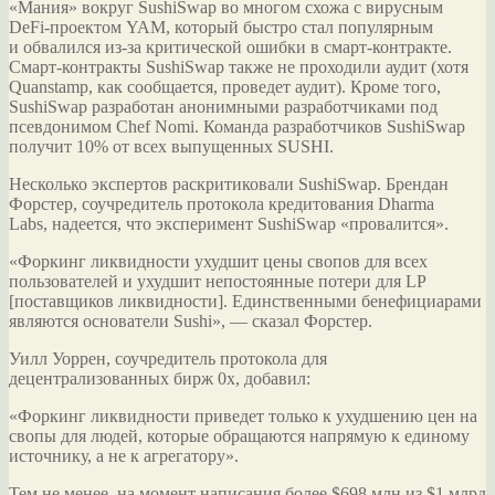
«Мания» вокруг SushiSwap во многом схожа с вирусным
DeFi-проектом YAM, который быстро стал популярным
и обвалился из-за критической ошибки в смарт-контракте.
Смарт-контракты SushiSwap также не проходили аудит (хотя
Quanstamp, как сообщается, проведет аудит). Кроме того,
SushiSwap разработан анонимными разработчиками под
псевдонимом Chef Nomi. Команда разработчиков SushiSwap
получит 10% от всех выпущенных SUSHI.
Несколько экспертов раскритиковали SushiSwap. Брендан
Форстер, соучредитель протокола кредитования Dharma
Labs, надеется, что эксперимент SushiSwap «провалится».
«Форкинг ликвидности ухудшит цены свопов для всех
пользователей и ухудшит непостоянные потери для LP
[поставщиков ликвидности]. Единственными бенефициарами
являются основатели Sushi», ― сказал Форстер.
Уилл Уоррен, соучредитель протокола для
децентрализованных бирж 0x, добавил:
«Форкинг ликвидности приведет только к ухудшению цен на
свопы для людей, которые обращаются напрямую к единому
источнику, а не к агрегатору».
Тем не менее, на момент написания более $698 млн из $1 млрд