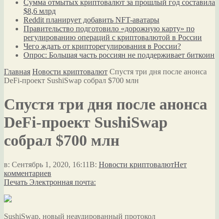
Сумма отмытых криптовалют за прошлый год составила
$8,6 млрд
Reddit планирует добавить NFT-аватары
Правительство подготовило «дорожную карту» по
регулированию операций с криптовалютой в России
Чего ждать от крипторегулирования в России?
Опрос: Большая часть россиян не поддерживает биткоин
Главная
Новости криптовалют
Спустя три дня после анонса
DeFi-проект SushiSwap собрал $700 млн
Спустя три дня после анонса
DeFi-проект SushiSwap
собрал $700 млн
в:
Сентябрь 1, 2020, 16:11
В:
Новости криптовалют
Нет
комментариев
Печать
Электронная почта:
SushiSwap, новый неаудированный протокол