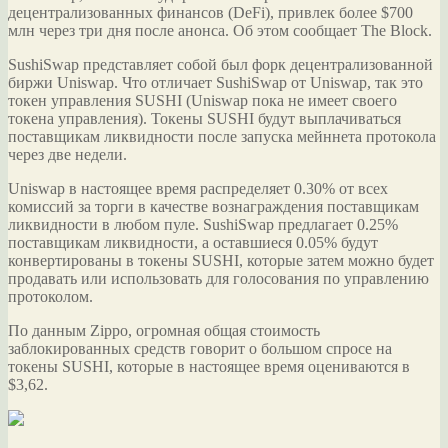
децентрализованных финансов (DeFi), привлек более $700
млн через три дня после анонса. Об этом сообщает The Block.
SushiSwap представляет собой был форк децентрализованной
биржи Uniswap. Что отличает SushiSwap от Uniswap, так это
токен управления SUSHI (Uniswap
пока не имеет своего
токена управления). Токены SUSHI будут выплачиваться
поставщикам ликвидности после запуска мейннета протокола
через две недели.
Uniswap в настоящее время распределяет 0.30% от всех
комиссий за торги в качестве вознаграждения поставщикам
ликвидности в любом пуле. SushiSwap предлагает 0.25%
поставщикам ликвидности, а оставшиеся 0.05% будут
конвертированы в токены SUSHI, которые затем можно будет
продавать или использовать для голосования по управлению
протоколом.
По данным Zippo, огромная общая стоимость
заблокированных средств говорит о большом спросе на
токены SUSHI, которые в настоящее время оцениваются в
$3,62.