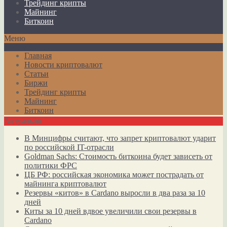
Трейдинг крипты
Майнинг
Биткоин
Меню
Главная
Новости криптовалют
Статьи
Биржи
Трейдинг крипты
Майнинг
Биткоин
Актуально
В Минцифры считают, что запрет криптовалют ударит
по российской IT-отрасли
Goldman Sachs: Стоимость биткоина будет зависеть от
политики ФРС
ЦБ РФ: российская экономика может пострадать от
майнинга криптовалют
Резервы «китов» в Cardano выросли в два раза за 10
дней
Киты за 10 дней вдвое увеличили свои резервы в
Cardano