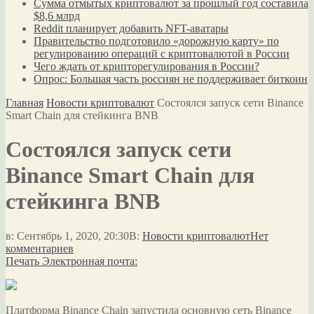
Сумма отмытых криптовалют за прошлый год составила
$8,6 млрд
Reddit планирует добавить NFT-аватары
Правительство подготовило «дорожную карту» по
регулированию операций с криптовалютой в России
Чего ждать от крипторегулирования в России?
Опрос: Большая часть россиян не поддерживает биткоин
Главная
Новости криптовалют
Состоялся запуск сети Binance
Smart Chain для стейкинга BNB
Состоялся запуск сети
Binance Smart Chain для
стейкинга BNB
в:
Сентябрь 1, 2020, 20:30
В:
Новости криптовалют
Нет
комментариев
Печать
Электронная почта:
Платформа Binance Chain запустила основную сеть Binance