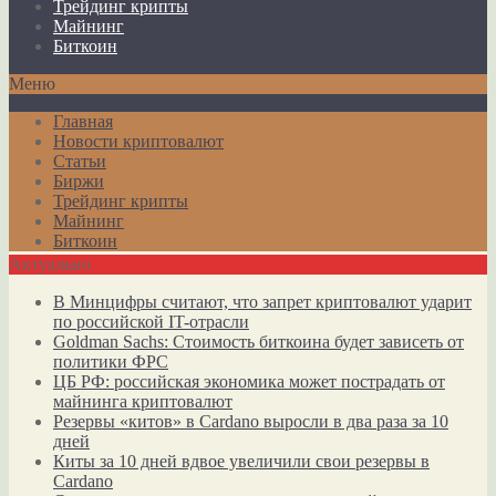
Трейдинг крипты
Майнинг
Биткоин
Меню
Главная
Новости криптовалют
Статьи
Биржи
Трейдинг крипты
Майнинг
Биткоин
Актуально
В Минцифры считают, что запрет криптовалют ударит
по российской IT-отрасли
Goldman Sachs: Стоимость биткоина будет зависеть от
политики ФРС
ЦБ РФ: российская экономика может пострадать от
майнинга криптовалют
Резервы «китов» в Cardano выросли в два раза за 10
дней
Киты за 10 дней вдвое увеличили свои резервы в
Cardano