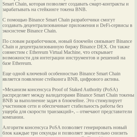
Smart Chain, которая позволяет создавать смарт-контракты и
зарабатывать на стейкинге токена BNB.
С помощью Binance Smart Chain разработчики смогут
создавать децентрализованные приложения и DeFi-сервисы в
экосистеме Binance Chain.
По словам
разработчиков, новый блокчейн связывает Binance
Chain и децентрализованную биржу Binance DEX. Он также
совместим с Ethereum Virtual Machine, что открывает
возможности для интеграции инструментов и решений на
базе Ethereum.
Еще одной ключевой особенностью Binance Smart Chain
является появление стейкинга BNB, цифрового актива.
«Механизм консенсуса Proof of Staked Authority (PoSA)
распределяет между валидаторами Binance Smart Chain токены
BNB за выполнение задач в блокчейне. Это стимулирует
участников сети и обеспечивает стабильность работы без
ущерба для скорости транзакций», – отмечают представители
компании.
Алгоритм консенсуса PoSA позволяет генерировать новый
блок каждые три секунды и позволяет значительно снизить