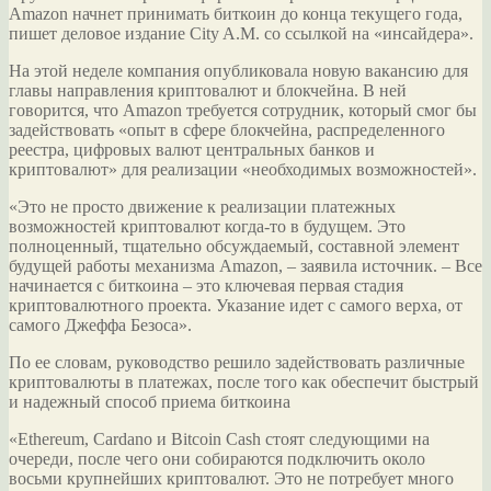
Amazon начнет принимать биткоин до конца текущего года,
пишет деловое издание City A.M. со ссылкой на «инсайдера».
На этой неделе компания опубликовала новую вакансию для
главы направления криптовалют и блокчейна. В ней
говорится, что Amazon требуется сотрудник, который смог бы
задействовать «опыт в сфере блокчейна, распределенного
реестра, цифровых валют центральных банков и
криптовалют» для реализации «необходимых возможностей».
«Это не просто движение к реализации платежных
возможностей криптовалют когда-то в будущем. Это
полноценный, тщательно обсуждаемый, составной элемент
будущей работы механизма Amazon, – заявила источник. – Все
начинается с биткоина – это ключевая первая стадия
криптовалютного проекта. Указание идет с самого верха, от
самого Джеффа Безоса».
По ее словам, руководство решило задействовать различные
криптовалюты в платежах, после того как обеспечит быстрый
и надежный способ приема биткоина
«Ethereum, Cardano и Bitcoin Cash стоят следующими на
очереди, после чего они собираются подключить около
восьми крупнейших криптовалют. Это не потребует много