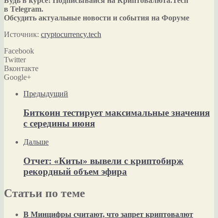
Будь в курсе! Подписывайся на Криптовалюта.Tech
в Telegram.
Обсудить актуальные новости и события на Форуме
Источник:
cryptocurrency.tech
Facebook
Twitter
Вконтакте
Google+
Предыдущий
Биткоин тестирует максимальные значения
с середины июня
Дальше
Отчет: «Киты» вывели с криптобирж
рекордный объем эфира
Статьи по теме
В Минцифры считают, что запрет криптовалют