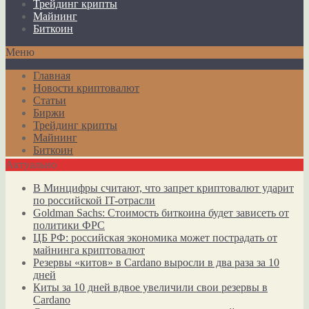
Трейдинг крипты
Майнинг
Биткоин
Меню
Главная
Новости криптовалют
Статьи
Биржи
Трейдинг крипты
Майнинг
Биткоин
Актуально
В Минцифры считают, что запрет криптовалют ударит
по российской IT-отрасли
Goldman Sachs: Стоимость биткоина будет зависеть от
политики ФРС
ЦБ РФ: российская экономика может пострадать от
майнинга криптовалют
Резервы «китов» в Cardano выросли в два раза за 10
дней
Киты за 10 дней вдвое увеличили свои резервы в
Cardano