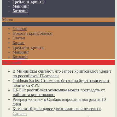
Трейдинг крипты
Майнинг
Биткоин
Меню
Главная
Новости криптовалют
Статьи
Биржи
Трейдинг крипты
Майнинг
Биткоин
Актуально
В Минцифры считают, что запрет криптовалют ударит
по российской IT-отрасли
Goldman Sachs: Стоимость биткоина будет зависеть от
политики ФРС
ЦБ РФ: российская экономика может пострадать от
майнинга криптовалют
Резервы «китов» в Cardano выросли в два раза за 10
дней
Киты за 10 дней вдвое увеличили свои резервы в
Cardano