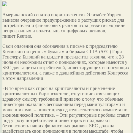
Американский сенатор и криптоскептик Элизабет Уоррен
вынесла очередное предупреждение о растущих рисках для
потребителей и финансовых рынков из-за развития «крайне
непрозрачных и волатильных» цифровых активов,
пишет Reuters.
Свои опасения она обозначила в письме к
председателю
Комиссии по ценным бумагам и биржам США (SEC) Гэри
Генслеру. Бывший кандидат в президенты заявила, что к 28
июля ей необходим отчет о полномочиях, которые имеются у
SEC для защиты потребителей, инвестирующих и торгующих
криптовалютами, а также о дальнейших действиях Конгресса
в этом направлении.
«В то время как спрос на криптовалюты и применение
криптовалютных бирж взлетели, отсутствие отвечающих
здравому смыслу требований привело к тому, что обычные
инвесторы оказались беспомощны перед манипуляторами и
мошенниками, – пишет председатель сенатского комитета по
экономической политике. – Эти регуляторные пробелы ставят
под угрозу потребителей и инвесторов и подрывают
безопасность наших финансовых рынков. SEC должна
задействовать свои полномочия в полном масштабе, чтобы