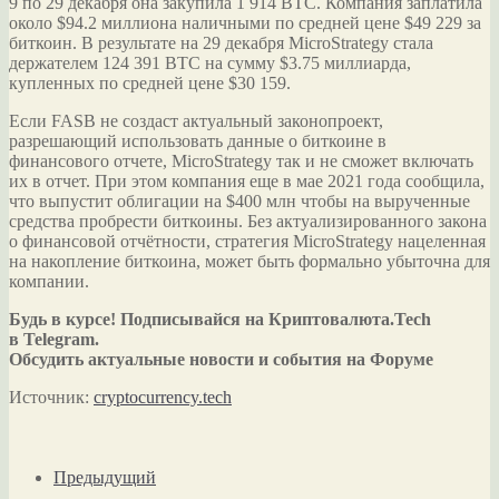
9 по 29 декабря она закупила 1 914 BTC. Компания заплатила
около $94.2 миллиона наличными по средней цене $49 229 за
биткоин. В результате на 29 декабря MicroStrategy стала
держателем 124 391 BTC на сумму $3.75 миллиарда,
купленных по средней цене $30 159.
Если FASB не создаст актуальный законопроект,
разрешающий использовать данные о биткоине в
финансового отчете, MicroStrategy так и не сможет включать
их в отчет. При этом компания еще в мае 2021 года сообщила,
что выпустит облигации на $400 млн чтобы на вырученные
средства пробрести биткоины. Без актуализированного закона
о финансовой отчётности, стратегия MicroStrategy нацеленная
на накопление биткоина, может быть формально убыточна для
компании.
Будь в курсе! Подписывайся на Криптовалюта.Tech
в Telegram.
Обсудить актуальные новости и события на Форуме
Источник:
cryptocurrency.tech
Предыдущий