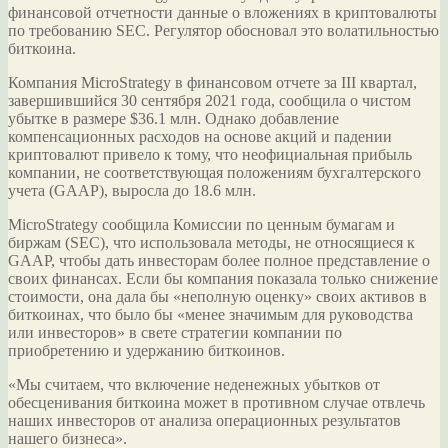
финансовой отчетности данные о вложениях в криптовалюты
по требованию SEC. Регулятор обосновал это волатильностью
биткоина.
Компания MicroStrategy в финансовом отчете за III квартал,
завершившийся 30 сентября 2021 года, сообщила о чистом
убытке в размере $36.1 млн. Однако добавление
компенсационных расходов на основе акций и падении
криптовалют привело к тому, что неофициальная прибыль
компании, не соответствующая положениям бухгалтерского
учета (GAAP), выросла до 18.6 млн.
MicroStrategy сообщила Комиссии по ценным бумагам и
биржам (SEC), что использовала методы, не относящиеся к
GAAP, чтобы дать инвесторам более полное представление о
своих финансах. Если бы компания показала только снижение
стоимости, она дала бы «неполную оценку» своих активов в
биткоинах, что было бы «менее значимым для руководства
или инвесторов» в свете стратегии компании по
приобретению и удержанию биткоинов.
«Мы считаем, что включение неденежных убытков от
обесценивания биткоина может в противном случае отвлечь
наших инвесторов от анализа операционных результатов
нашего бизнеса».