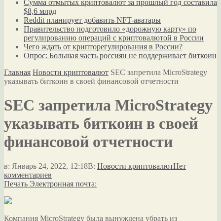
Сумма отмытых криптовалют за прошлый год составила
$8,6 млрд
Reddit планирует добавить NFT-аватары
Правительство подготовило «дорожную карту» по
регулированию операций с криптовалютой в России
Чего ждать от крипторегулирования в России?
Опрос: Большая часть россиян не поддерживает биткоин
Главная
Новости криптовалют
SEC запретила MicroStrategy
указывать биткоин в своей финансовой отчетности
SEC запретила MicroStrategy
указывать биткоин в своей
финансовой отчетности
в:
Январь 24, 2022, 12:18
В:
Новости криптовалют
Нет
комментариев
Печать
Электронная почта:
Компания MicroStrategy была вынуждена убрать из