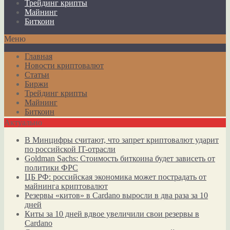
Трейдинг крипты
Майнинг
Биткоин
Меню
Главная
Новости криптовалют
Статьи
Биржи
Трейдинг крипты
Майнинг
Биткоин
Актуально
В Минцифры считают, что запрет криптовалют ударит
по российской IT-отрасли
Goldman Sachs: Стоимость биткоина будет зависеть от
политики ФРС
ЦБ РФ: российская экономика может пострадать от
майнинга криптовалют
Резервы «китов» в Cardano выросли в два раза за 10
дней
Киты за 10 дней вдвое увеличили свои резервы в
Cardano