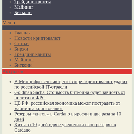
Трейдинг крипты
Майнинг
Биткоин
Меню
Главная
Новости криптовалют
Статьи
Биржи
Трейдинг крипты
Майнинг
Биткоин
Актуально
В Минцифры считают, что запрет криптовалют ударит
по российской IT-отрасли
Goldman Sachs: Стоимость биткоина будет зависеть от
политики ФРС
ЦБ РФ: российская экономика может пострадать от
майнинга криптовалют
Резервы «китов» в Cardano выросли в два раза за 10
дней
Киты за 10 дней вдвое увеличили свои резервы в
Cardano