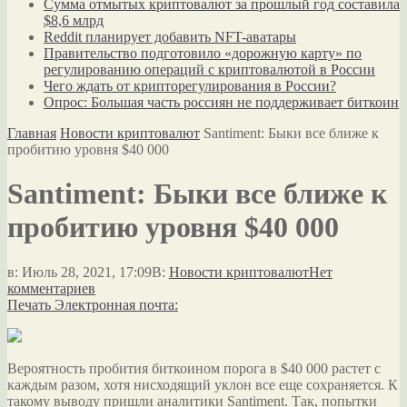
Сумма отмытых криптовалют за прошлый год составила
$8,6 млрд
Reddit планирует добавить NFT-аватары
Правительство подготовило «дорожную карту» по
регулированию операций с криптовалютой в России
Чего ждать от крипторегулирования в России?
Опрос: Большая часть россиян не поддерживает биткоин
Главная
Новости криптовалют
Santiment: Быки все ближе к
пробитию уровня $40 000
Santiment: Быки все ближе к
пробитию уровня $40 000
в:
Июль 28, 2021, 17:09
В:
Новости криптовалют
Нет
комментариев
Печать
Электронная почта:
Вероятность пробития биткоином порога в $40 000 растет с
каждым разом, хотя нисходящий уклон все еще сохраняется. К
такому выводу пришли аналитики Santiment. Так, попытки