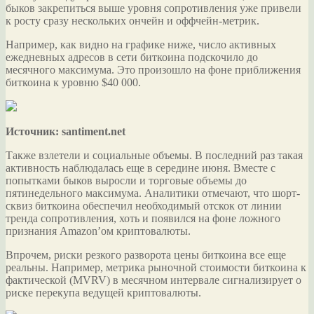
быков закрепиться выше уровня сопротивления уже привели
к росту сразу нескольких ончейн и оффчейн-метрик.
Например, как видно на графике ниже, число активных
ежедневных адресов в сети биткоина подскочило до
месячного максимума. Это произошло на фоне приближения
биткоина к уровню $40 000.
Источник: santiment.net
Также взлетели и социальные объемы. В последний раз такая
активность наблюдалась еще в середине июня. Вместе с
попытками быков выросли и торговые объемы до
пятинедельного максимума. Аналитики отмечают, что шорт-
сквиз биткоина обеспечил необходимый отскок от линии
тренда сопротивления, хоть и появился на фоне ложного
признания Amazon’ом криптовалюты.
Впрочем, риски резкого разворота цены биткоина все еще
реальны. Например, метрика рыночной стоимости биткоина к
фактической (MVRV) в месячном интервале сигнализирует о
риске перекупа ведущей криптовалюты.