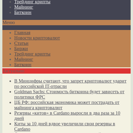
Трейдинг крипты
Майнинг
Биткоин
Меню
Главная
Новости криптовалют
Статьи
Биржи
Трейдинг крипты
Майнинг
Биткоин
Актуально
В Минцифры считают, что запрет криптовалют ударит
по российской IT-отрасли
Goldman Sachs: Стоимость биткоина будет зависеть от
политики ФРС
ЦБ РФ: российская экономика может пострадать от
майнинга криптовалют
Резервы «китов» в Cardano выросли в два раза за 10
дней
Киты за 10 дней вдвое увеличили свои резервы в
Cardano