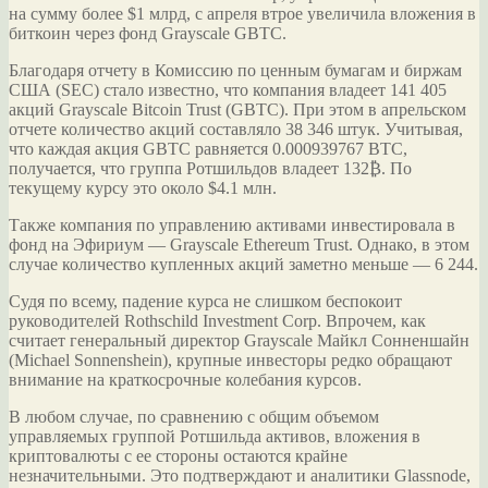
на сумму более $1 млрд, с апреля втрое увеличила вложения в
биткоин через фонд Grayscale GBTC.
Благодаря отчету в Комиссию по ценным бумагам и биржам
США (SEC) стало известно, что компания владеет 141 405
акций Grayscale Bitcoin Trust (GBTC). При этом в
апрельском
отчете количество акций составляло 38 346 штук. Учитывая,
что каждая акция GBTC равняется 0.000939767 BTC,
получается, что группа Ротшильдов владеет 132₿. По
текущему курсу это около $4.1 млн.
Также компания по управлению активами инвестировала в
фонд на Эфириум — Grayscale Ethereum Trust. Однако, в этом
случае количество купленных акций заметно меньше — 6 244.
Судя по всему, падение курса не слишком беспокоит
руководителей Rothschild Investment Corp. Впрочем, как
считает генеральный директор Grayscale Майкл Сонненшайн
(Michael Sonnenshein), крупные инвесторы редко обращают
внимание на краткосрочные колебания курсов.
В любом случае, по сравнению с общим объемом
управляемых группой Ротшильда активов, вложения в
криптовалюты с ее стороны остаются крайне
незначительными. Это подтверждают и аналитики Glassnode,