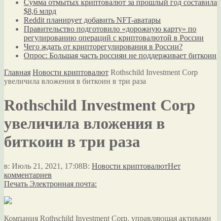
Сумма отмытых криптовалют за прошлый год составила
$8,6 млрд
Reddit планирует добавить NFT-аватары
Правительство подготовило «дорожную карту» по
регулированию операций с криптовалютой в России
Чего ждать от крипторегулирования в России?
Опрос: Большая часть россиян не поддерживает биткоин
Главная
Новости криптовалют
Rothschild Investment Corp
увеличила вложения в биткоин в три раза
Rothschild Investment Corp
увеличила вложения в
биткоин в три раза
в:
Июль 21, 2021, 17:08
В:
Новости криптовалют
Нет
комментариев
Печать
Электронная почта:
Компания Rothschild Investment Corp, управляющая активами