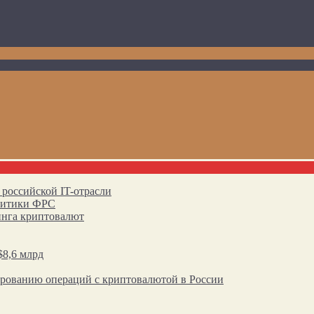
 российской IT-отрасли
олитики ФРС
инга криптовалют
$8,6 млрд
ированию операций с криптовалютой в России