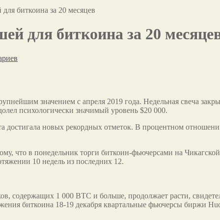
для биткоина за 20 месяцев
ей для биткоина за 20 месяце
ариев
упнейшим значением с апреля 2019 года. Недельная свеча закрыл
долел психологически значимый уровень $20 000.
та достигала новых рекордных отметок. В процентном отношении
ому, что в понедельник торги биткоин-фьючерсами на Чикагско
отяжении 10 недель из последних 12.
ов, содержащих 1 000 BTC и больше, продолжает расти, свидете
жения биткоина 18-19 декабря квартальные фьючерсы биржи Huobi