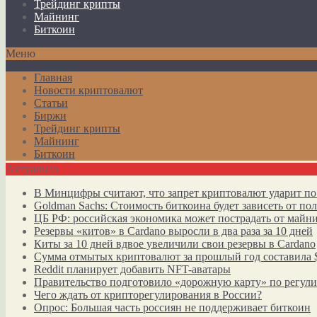
Трейдинг крипты
Майнинг
Биткоин
Меню
Главная
Новости криптовалют
Статьи
Биржи
Трейдинг крипты
Майнинг
Биткоин
Актуально
В Минцифры считают, что запрет криптовалют ударит по
Goldman Sachs: Стоимость биткоина будет зависеть от п
ЦБ РФ: российская экономика может пострадать от майн
Резервы «китов» в Cardano выросли в два раза за 10 дней
Киты за 10 дней вдвое увеличили свои резервы в Cardano
Сумма отмытых криптовалют за прошлый год составила 
Reddit планирует добавить NFT-аватары
Правительство подготовило «дорожную карту» по регул
Чего ждать от крипторегулирования в России?
Опрос: Большая часть россиян не поддерживает биткоин