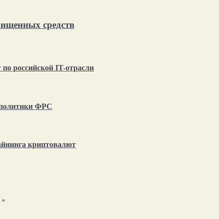
хищенных средств
по российской IT-отрасли
т политики ФРС
айнинга криптовалют
ы
*