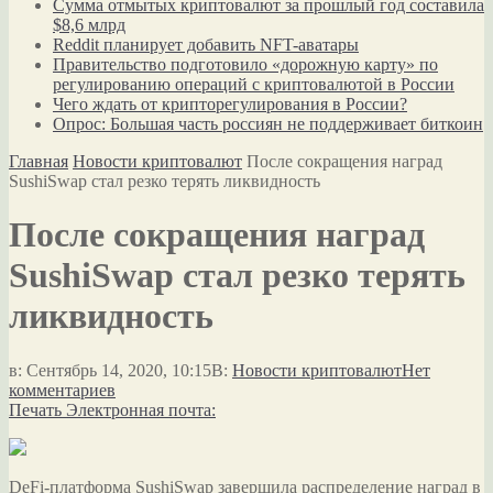
Сумма отмытых криптовалют за прошлый год составила
$8,6 млрд
Reddit планирует добавить NFT-аватары
Правительство подготовило «дорожную карту» по
регулированию операций с криптовалютой в России
Чего ждать от крипторегулирования в России?
Опрос: Большая часть россиян не поддерживает биткоин
Главная
Новости криптовалют
После сокращения наград
SushiSwap стал резко терять ликвидность
После сокращения наград
SushiSwap стал резко терять
ликвидность
в:
Сентябрь 14, 2020, 10:15
В:
Новости криптовалют
Нет
комментариев
Печать
Электронная почта:
DeFi-платформа SushiSwap завершила распределение наград в