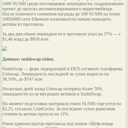
1000 SUSHI среди поставщиков ликвидности, поддержавших
проект до запуска автоматизированного маркетмейкера.
После планового снижения награды до 100 SUSHI на блоке
10850000 сети Ethereum пользователи начали выводить
активы из
протокола.
За два дня объем ликвидности в протоколе упал на 37% — с
$1,46 млрд до $918 млн.
Данные: sushiswap.vision.
SushiSwap — форк лидирующей в DEX-сегменте платформы
Uniswap. Ликвидность последней за сутки выросла на
38,16%, до $747 млн.
Несколько дней назад Uniswap потеряла более 70%
ликвидности из-за миграции активов в SushiSwap.
На момент подготовки материала токен SUSHI торгуется по
$2,25, согласно CoinGecko. За последние сутки рыночная
стоимость актива просела на 11%.
Ранее администратор протокола под ником «Шеф-повар