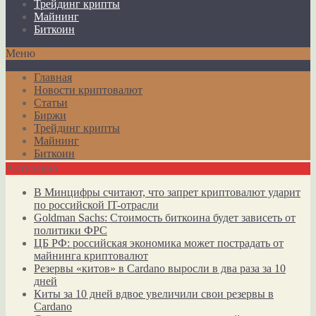
Трейдинг крипты
Майнинг
Биткоин
Меню
Главная
Новости криптовалют
Статьи
Биржи
Трейдинг крипты
Майнинг
Биткоин
Актуально
В Минцифры считают, что запрет криптовалют ударит
по российской IT-отрасли
Goldman Sachs: Стоимость биткоина будет зависеть от
политики ФРС
ЦБ РФ: российская экономика может пострадать от
майнинга криптовалют
Резервы «китов» в Cardano выросли в два раза за 10
дней
Киты за 10 дней вдвое увеличили свои резервы в
Cardano