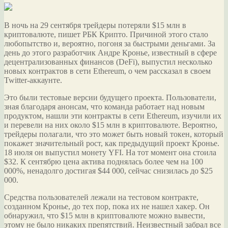
В ночь на 29 сентября трейдеры потеряли $15 млн в
криптовалюте, пишет РБК Крипто. Причиной этого стало
любопытство и, вероятно, погоня за быстрыми деньгами. За
день до этого разработчик Андре Кронье, известный в сфере
децентрализованных финансов (DeFi), выпустил несколько
новых
контрактов в сети Ethereum, о чем рассказал в своем
Twitter-аккаунте.
Это были тестовые версии будущего проекта. Пользователи,
зная благодаря анонсам, что команда работает над новым
продуктом, нашли эти контракты в сети Ethereum, изучили их
и перевели на них около $15 млн в криптовалюте. Вероятно,
трейдеры полагали, что это может быть новый токен, который
покажет значительный рост, как предыдущий проект Кронье.
18 июля он выпустил монету YFI. На тот момент она стоила
$32. К сентябрю цена актива поднялась более чем на 100
000%, ненадолго достигая $44 000, сейчас снизилась до $25
000.
Средства пользователей лежали на тестовом контракте,
созданном Кронье, до тех пор, пока их не нашел хакер. Он
обнаружил, что $15 млн в криптовалюте можно вывести,
этому не было никаких препятствий. Неизвестный забрал все