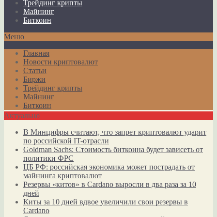
Трейдинг крипты
Майнинг
Биткоин
Меню
Главная
Новости криптовалют
Статьи
Биржи
Трейдинг крипты
Майнинг
Биткоин
Актуально
В Минцифры считают, что запрет криптовалют ударит
по российской IT-отрасли
Goldman Sachs: Стоимость биткоина будет зависеть от
политики ФРС
ЦБ РФ: российская экономика может пострадать от
майнинга криптовалют
Резервы «китов» в Cardano выросли в два раза за 10
дней
Киты за 10 дней вдвое увеличили свои резервы в
Cardano