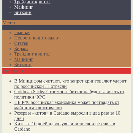
Трейдинг крипты
Майнинг
Биткоин
Меню
Главная
Новости криптовалют
Статьи
Биржи
Трейдинг крипты
Майнинг
Биткоин
Актуально
В Минцифры считают, что запрет криптовалют ударит
по российской IT-отрасли
Goldman Sachs: Стоимость биткоина будет зависеть от
политики ФРС
ЦБ РФ: российская экономика может пострадать от
майнинга криптовалют
Резервы «китов» в Cardano выросли в два раза за 10
дней
Киты за 10 дней вдвое увеличили свои резервы в
Cardano