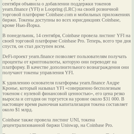
сентября объявила о добавлении поддержки токенов
yearn.finance (YFI) и Loopring (LRC) на своей розничной
торговой платформе Coinbase.com и мобильных приложениях
биржи. Токены доступны во всех юрисдикциях Coinbase,
кроме Нью-Йорка.
В понедельник, 14
сентября, Coinbase провела листинг YFI на
своей торговой платформе Coinbase Pro. Теперь, всего три дня
спустя, он стал доступен всем.
DeFi-проект yearn.finance позволяет пользователям получать
проценты от криптовалюты, которую они переводят на
платформу. В качестве дополнительного вознаграждения они
получают токены управления YFI.
К удивлению основателя платформы yearn.finance Андре
Кронье, который называл YFI «совершенно бесполезным
токеном с нулевой финансовой ценностью», его цена резко
выросла и сегодня он торгуется на уровне около $31 000. В
настоящее время рыночная капитализация токена составляет
около $1 млрд.
Coinbase также провела листинг UNI, токена
децентрализованной биржи Uniswap, на Coinbase Pro.