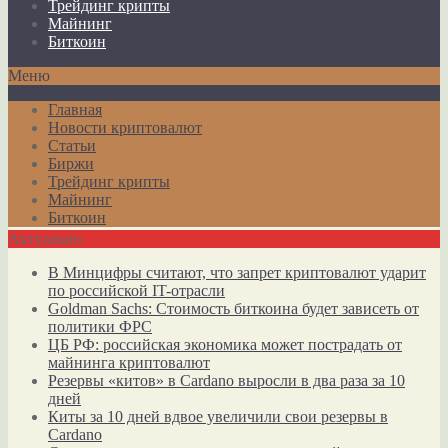
Трейдинг крипты
Майнинг
Биткоин
Меню
Главная
Новости криптовалют
Статьи
Биржи
Трейдинг крипты
Майнинг
Биткоин
Актуально
В Минцифры считают, что запрет криптовалют ударит
по российской IT-отрасли
Goldman Sachs: Стоимость биткоина будет зависеть от
политики ФРС
ЦБ РФ: российская экономика может пострадать от
майнинга криптовалют
Резервы «китов» в Cardano выросли в два раза за 10
дней
Киты за 10 дней вдвое увеличили свои резервы в
Cardano