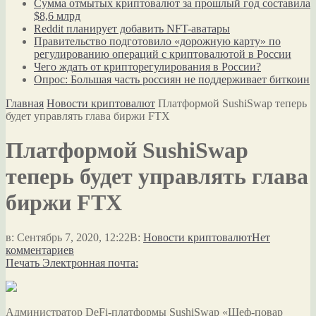
Сумма отмытых криптовалют за прошлый год составила
$8,6 млрд
Reddit планирует добавить NFT-аватары
Правительство подготовило «дорожную карту» по
регулированию операций с криптовалютой в России
Чего ждать от крипторегулирования в России?
Опрос: Большая часть россиян не поддерживает биткоин
Главная
Новости криптовалют
Платформой SushiSwap теперь
будет управлять глава биржи FTX
Платформой SushiSwap
теперь будет управлять глава
биржи FTX
в:
Сентябрь 7, 2020, 12:22
В:
Новости криптовалют
Нет
комментариев
Печать
Электронная почта:
Администратор DeFi-платформы SushiSwap «Шеф-повар