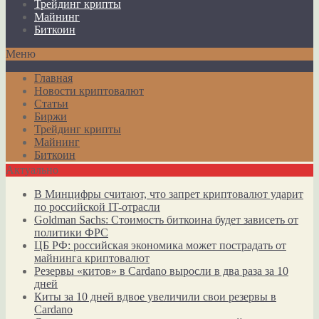
Трейдинг крипты
Майнинг
Биткоин
Меню
Главная
Новости криптовалют
Статьи
Биржи
Трейдинг крипты
Майнинг
Биткоин
Актуально
В Минцифры считают, что запрет криптовалют ударит
по российской IT-отрасли
Goldman Sachs: Стоимость биткоина будет зависеть от
политики ФРС
ЦБ РФ: российская экономика может пострадать от
майнинга криптовалют
Резервы «китов» в Cardano выросли в два раза за 10
дней
Киты за 10 дней вдвое увеличили свои резервы в
Cardano