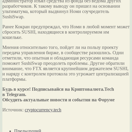
администратор изъял средства из фонда без ведома других
разработчиков. К такому выводу он пришел на основании
ультиматума, который выдвинул Номи соучредитель
SushiSwap.
Ранее Кокран предупреждал, что Номи в любой момент может
сбросить SUSHI, находящиеся в контролируемом им
кошельке.
Мнения относительно того, пойдет ли на пользу проекту
передача управления бирже, в сообществе разошлись. Одни
отметили, что опытная и обладающая ресурсами команда
поможет SushiSwap преодолеть проблемы. Другие обратили
внимание, что FTX является крупнейшим держателем SUSHI,
и наряду с контролем протокола это угрожает централизацией
платформы.
Будь в курсе! Подписывайся на Криптовалюта.Tech
в Telegram.
Обсудить актуальные новости и события на Форуме
Источник:
cryptocurrency.tech
Предыдущий