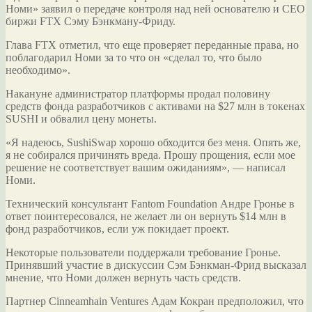
Номи» заявил о передаче контроля над ней основателю и CEO
биржи FTX Сэму Бэнкману-Фриду.
Глава FTX отметил, что еще проверяет переданные права, но
поблагодарил Номи за то что он «сделал то, что было
необходимо».
Накануне
администратор платформы продал половину
средств фонда разработчиков с активами на $27 млн в токенах
SUSHI и обвалил цену монеты.
«Я надеюсь, SushiSwap хорошо обходится без меня. Опять же,
я не собирался причинять вреда. Прошу прощения, если мое
решение не соответствует вашим ожиданиям», — написал
Номи.
Технический консультант Fantom Foundation Андре Гронье в
ответ поинтересовался, не желает ли он вернуть $14 млн в
фонд разработчиков, если уж покидает проект.
Некоторые пользователи поддержали требование Гронье.
Принявший участие в дискуссии Сэм Бэнкман-Фрид высказал
мнение, что Номи должен вернуть часть средств.
Партнер Cinneamhain Ventures Адам Кокран предположил, что