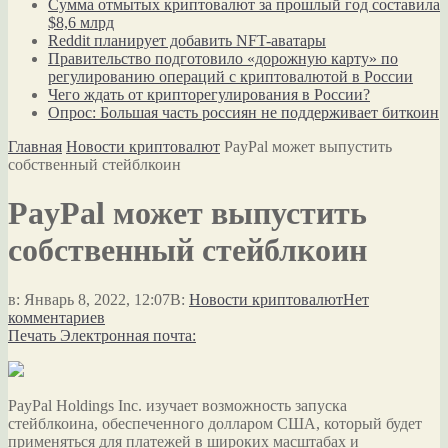
Сумма отмытых криптовалют за прошлый год составила
$8,6 млрд
Reddit планирует добавить NFT-аватары
Правительство подготовило «дорожную карту» по
регулированию операций с криптовалютой в России
Чего ждать от крипторегулирования в России?
Опрос: Большая часть россиян не поддерживает биткоин
Главная
Новости криптовалют
PayPal может выпустить
собственный стейблкоин
PayPal может выпустить
собственный стейблкоин
в:
Январь 8, 2022, 12:07
В:
Новости криптовалют
Нет
комментариев
Печать
Электронная почта:
PayPal Holdings Inc. изучает возможность запуска
стейблкоина, обеспеченного долларом США, который будет
применяться для платежей в широких масштабах и