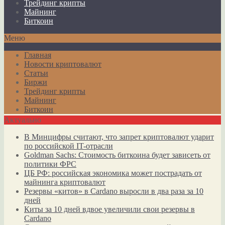
Трейдинг крипты
Майнинг
Биткоин
Меню
Главная
Новости криптовалют
Статьи
Биржи
Трейдинг крипты
Майнинг
Биткоин
Актуально
В Минцифры считают, что запрет криптовалют ударит
по российской IT-отрасли
Goldman Sachs: Стоимость биткоина будет зависеть от
политики ФРС
ЦБ РФ: российская экономика может пострадать от
майнинга криптовалют
Резервы «китов» в Cardano выросли в два раза за 10
дней
Киты за 10 дней вдвое увеличили свои резервы в
Cardano