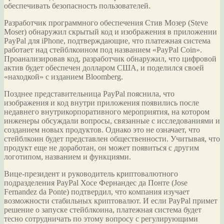
обеспечивать безопасность пользователей.
Разработчик программного обеспечения Стив Мозер (Steve
Moser) обнаружил скрытый код и
изображения в приложении
PayPal для iPhone, подтверждающие, что платежная система
работает над стейблкоином под названием «PayPal Coin».
Проанализировав код, разработчик обнаружил, что цифровой
актив будет обеспечен долларом США, и поделился своей
«находкой» с изданием Bloomberg.
Позднее представительница PayPal пояснила, что
изображения и код внутри приложения появились после
недавнего внутрикорпоративного мероприятия, на котором
инженеры обсуждали вопросы, связанные с исследованиями и
созданием новых продуктов. Однако это не означает, что
стейблкоин будет представлен общественности. Учитывая, что
продукт еще не доработан, он может появиться с другим
логотипом, названием и функциями.
Вице-президент и руководитель криптовалютного
подразделения PayPal Хосе Фернандес да Понте (Jose
Fernandez da Ponte) подтвердил, что компания изучает
возможности стабильных криптовалют. И если PayPal примет
решение о запуске стейблкоина, платежная система будет
тесно сотрудничать по этому вопросу с регулирующими