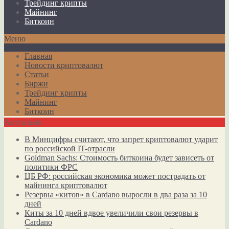
Трейдинг крипты
Майнинг
Биткоин
Меню
Главная
Новости криптовалют
Статьи
Биржи
Трейдинг крипты
Майнинг
Биткоин
Актуально
В Минцифры считают, что запрет криптовалют ударит
по российской IT-отрасли
Goldman Sachs: Стоимость биткоина будет зависеть от
политики ФРС
ЦБ РФ: российская экономика может пострадать от
майнинга криптовалют
Резервы «китов» в Cardano выросли в два раза за 10
дней
Киты за 10 дней вдвое увеличили свои резервы в
Cardano