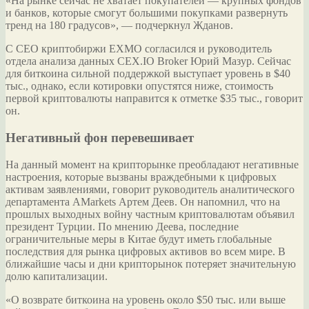
«На рынке сейчас не хватает покупателей — крупных фондов
и банков, которые смогут большими покупками развернуть
тренд на 180 градусов», — подчеркнул Жданов.
С CEO криптобиржи EXMO согласился и руководитель
отдела анализа данных CEX.IO Broker Юрий Мазур. Сейчас
для биткоина сильной поддержкой выступает уровень в $40
тыс., однако, если котировки опустятся ниже, стоимость
первой криптовалюты направится к отметке $35 тыс., говорит
он.
Негативный фон перевешивает
На данный момент на крипторынке преобладают негативные
настроения, которые вызваны враждебными к цифровых
активам заявлениями, говорит руководитель аналитического
департамента AMarkets Артем Деев. Он напомнил, что на
прошлых выходных войну частным криптовалютам объявил
президент Турции. По мнению Деева, последние
ограничительные меры в Китае будут иметь глобальные
последствия для рынка цифровых активов во всем мире. В
ближайшие часы и дни крипторынок потеряет значительную
долю капитализации.
«О возврате биткоина на уровень около $50 тыс. или выше