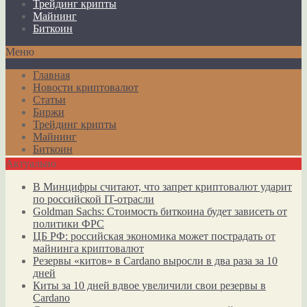
Трейдинг крипты
Майнинг
Биткоин
Меню
Главная
Новости криптовалют
Статьи
Биржи
Трейдинг крипты
Майнинг
Биткоин
Актуально
В Минцифры считают, что запрет криптовалют ударит
по российской IT-отрасли
Goldman Sachs: Стоимость биткоина будет зависеть от
политики ФРС
ЦБ РФ: российская экономика может пострадать от
майнинга криптовалют
Резервы «китов» в Cardano выросли в два раза за 10
дней
Киты за 10 дней вдвое увеличили свои резервы в
Cardano