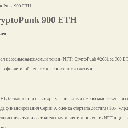
ptoPunk 900 ETH
ryptoPunk 900 ETH
иев
невзаимозаменяемый токен (NFT) CryptoPunk #2681 за 900 ETH 
 в фиолетовой кепке с красно-синими глазами.
NFT, большинство из которых — невзаимозаменяемые токены из к
да финансирования Серии А оценка стартапа достигла $3,4 млрд
ь знаменитостям и состоятельным клиентам покупать NFT и циф
ram.