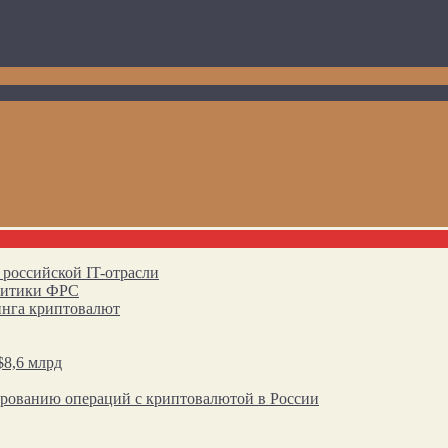
 российской IT-отрасли
олитики ФРС
инга криптовалют
$8,6 млрд
ированию операций с криптовалютой в России