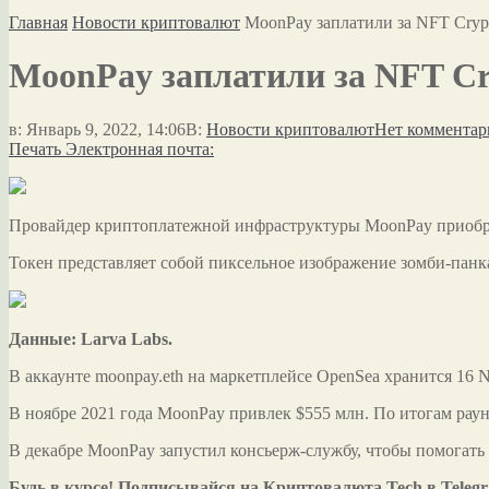
Главная
Новости криптовалют
MoonPay заплатили за NFT Cry
MoonPay заплатили за NFT C
в:
Январь 9, 2022, 14:06
В:
Новости криптовалют
Нет комментар
Печать
Электронная почта:
Провайдер криптоплатежной инфраструктуры MoonPay приобрел 
Токен представляет собой пиксельное изображение зомби-панка
Данные: Larva Labs.
В аккаунте moonpay.eth на маркетплейсе OpenSea хранится 16 
В ноябре 2021 года MoonPay привлек $555 млн. По итогам раун
В декабре MoonPay запустил консьерж-службу, чтобы помогат
Будь в курсе! Подписывайся на Криптовалюта.Tech в Teleg