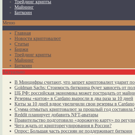
Трейдинг крипты
Майнинг
Биткоин
Меню
Главная
Новости криптовалют
Статьи
Биржи
Трейдинг крипты
Майнинг
Биткоин
Актуально
В Минцифры считают, что запрет криптовалют ударит по
Goldman Sachs: Стоимость биткоина будет зависеть от п
ЦБ РФ: российская экономика может пострадать от майн
Резервы «китов» в Cardano выросли в два раза за 10 дней
Киты за 10 дней вдвое увеличили свои резервы в Cardano
Сумма отмытых криптовалют за прошлый год составила 
Reddit планирует добавить NFT-аватары
Правительство подготовило «дорожную карту» по регул
Чего ждать от крипторегулирования в России?
Опрос: Большая часть россиян не поддерживает биткоин