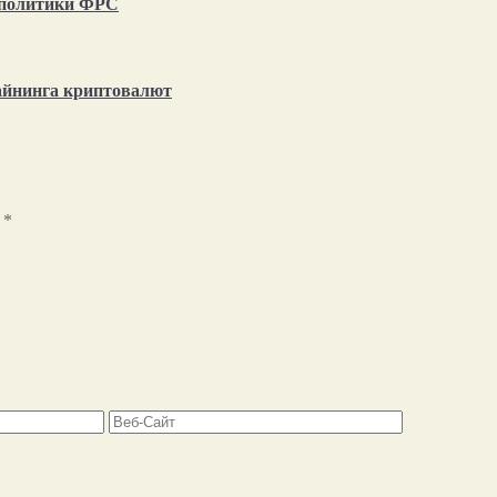
т политики ФРС
айнинга криптовалют
ы
*