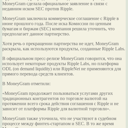
MoneyGram сделала официальное заявление в связи с
недавним иском SEC против Ripple.
MoneyGram заключила коммерческое соглашение с Ripple в
июне прошлого года. После иска Комиссии по ценным
бумагам и биржам (SEC) компания решила уточнить,
что
предполагает данное партнерство.
Хотя речь о прекращении партнерства не идет, MoneyGram
раскрыла, как используются продукты, созданные Ripple Labs.
В официальном пресс-релизе MoneyGram говорится, что она
использует некоторые продукты Ripple Labs, но платформа
ODL (on demand liquidity) или RippleNet не применяются для
прямого перевода средств клиентов.
В MoneyGram отметили:
«MoneyGram продолжает пользоваться услугами других
традиционных контрагентов по торговле валютой на
протяжении всего срока действия соглашения с Ripple и не
зависит от платформы Ripple для валютной торговли».
MoneyGram также уточнила, что не участвуют в судебном
процессе между финтех-стартапом и SEC. В то же время