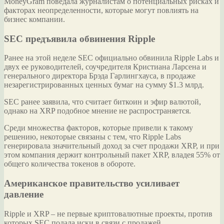
MoneyGram поведала журналистам о потенциальных рисках и
факторах неопределенности, которые могут повлиять на
бизнес компании.
SEC предъявила обвинения Ripple
Ранее на этой неделе SEC официально обвинила Ripple Labs и
двух ее руководителей, соучредителя Кристиана Ларсена и
генерального директора Брэда Гарлингхауса, в продаже
незарегистрированных ценных бумаг на сумму $1.3 млрд.
SEC ранее заявила, что считает биткоин и эфир валютой,
однако на XRP подобное мнение не распространяется.
Среди множества факторов, которые привели к такому
решению, некоторые связаны с тем, что Ripple Labs
генерировала значительный доход за счет продажи XRP, и при
этом компания держит контрольный пакет XRP, владея 55% от
общего количества токенов в обороте.
Американское правительство усиливает
давление
Ripple и XRP – не первые криптовалютные проекты, против
которых SEC подала иски в связи с продажей