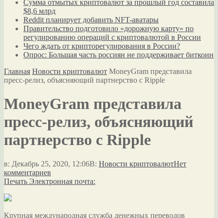
Сумма отмытых криптовалют за прошлый год составила
$8,6 млрд
Reddit планирует добавить NFT-аватары
Правительство подготовило «дорожную карту» по
регулированию операций с криптовалютой в России
Чего ждать от крипторегулирования в России?
Опрос: Большая часть россиян не поддерживает биткоин
Главная
Новости криптовалют
MoneyGram представила
пресс-релиз, объясняющий партнерство с Ripple
MoneyGram представила
пресс-релиз, объясняющий
партнерство с Ripple
в:
Декабрь 25, 2020, 12:06
В:
Новости криптовалют
Нет
комментариев
Печать
Электронная почта:
Крупная международная служба денежных переводов