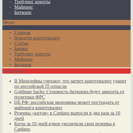
Трейдинг крипты
Майнинг
Биткоин
Меню
Главная
Новости криптовалют
Статьи
Биржи
Трейдинг крипты
Майнинг
Биткоин
Актуально
В Минцифры считают, что запрет криптовалют ударит
по российской IT-отрасли
Goldman Sachs: Стоимость биткоина будет зависеть от
политики ФРС
ЦБ РФ: российская экономика может пострадать от
майнинга криптовалют
Резервы «китов» в Cardano выросли в два раза за 10
дней
Киты за 10 дней вдвое увеличили свои резервы в
Cardano