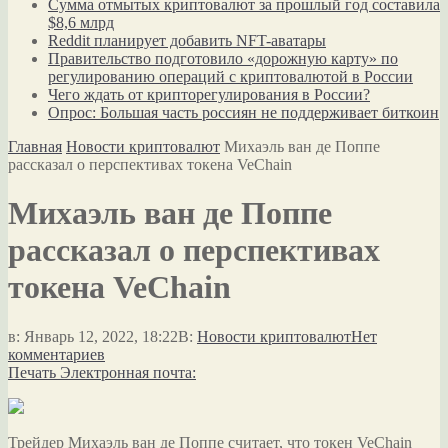
Сумма отмытых криптовалют за прошлый год составила
$8,6 млрд
Reddit планирует добавить NFT-аватары
Правительство подготовило «дорожную карту» по
регулированию операций с криптовалютой в России
Чего ждать от крипторегулирования в России?
Опрос: Большая часть россиян не поддерживает биткоин
Главная
Новости криптовалют
Михаэль ван де Поппе
рассказал о перспективах токена VeChain
Михаэль ван де Поппе
рассказал о перспективах
токена VeChain
в:
Январь 12, 2022, 18:22
В:
Новости криптовалют
Нет
комментариев
Печать
Электронная почта:
Трейдер Михаэль ван де Поппе считает, что токен VeChain