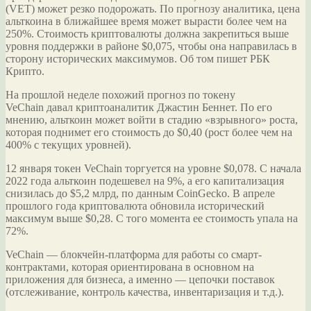
(VET) может резко подорожать. По прогнозу аналитика, цена
альткоина в ближайшее время может вырасти более чем на
250%. Стоимость криптовалюты должна закрепиться выше
уровня поддержки в районе $0,075, чтобы она направилась в
сторону исторических максимумов. Об том пишет РБК
Крипто.
На прошлой неделе похожий прогноз по токену
VeChain давал криптоаналитик Джастин Беннет. По его
мнению, альткоин может войти в стадию «взрывного» роста,
которая поднимет его стоимость до $0,40 (рост более чем на
400% с текущих уровней).
12 января токен VeChain торгуется на уровне $0,078. C начала
2022 года альткоин подешевел на 9%, а его капитализация
снизилась до $5,2 млрд, по данным CoinGecko. В апреле
прошлого года криптовалюта обновила исторический
максимум выше $0,28. С того момента ее стоимость упала на
72%.
VeChain — блокчейн-платформа для работы со смарт-
контрактами, которая ориентирована в основном на
приложения для бизнеса, а именно — цепочки поставок
(отслеживание, контроль качества, инвентаризация и т.д.).