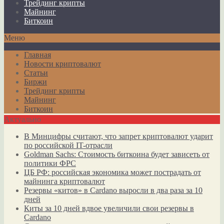
Трейдинг крипты
Майнинг
Биткоин
Меню
Главная
Новости криптовалют
Статьи
Биржи
Трейдинг крипты
Майнинг
Биткоин
Актуально
В Минцифры считают, что запрет криптовалют ударит
по российской IT-отрасли
Goldman Sachs: Стоимость биткоина будет зависеть от
политики ФРС
ЦБ РФ: российская экономика может пострадать от
майнинга криптовалют
Резервы «китов» в Cardano выросли в два раза за 10
дней
Киты за 10 дней вдвое увеличили свои резервы в
Cardano