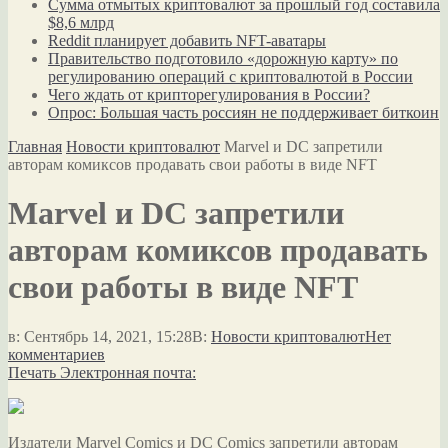
Сумма отмытых криптовалют за прошлый год составила
$8,6 млрд
Reddit планирует добавить NFT-аватары
Правительство подготовило «дорожную карту» по
регулированию операций с криптовалютой в России
Чего ждать от крипторегулирования в России?
Опрос: Большая часть россиян не поддерживает биткоин
Главная
Новости криптовалют
Marvel и DC запретили
авторам комиксов продавать свои работы в виде NFT
Marvel и DC запретили
авторам комиксов продавать
свои работы в виде NFT
в:
Сентябрь 14, 2021, 15:28
В:
Новости криптовалют
Нет
комментариев
Печать
Электронная почта:
Издатели Marvel Comics и DC Comics запретили авторам