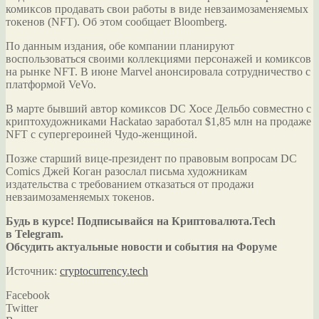
комиксов продавать свои работы в виде невзаимозаменяемых
токенов (NFT). Об этом сообщает Bloomberg.
По данным издания, обе компании планируют
воспользоваться своими коллекциями персонажей и комиксов
на рынке NFT. В июне
Marvel анонсировала сотрудничество с
платформой VeVo.
В марте бывший автор комиксов DC Хосе Дельбо совместно с
криптохудожниками Hackatao заработал $1,85 млн на продаже
NFT с супергероиней Чудо-женщиной.
Позже старший вице-президент по правовым вопросам DC
Comics Джей Коган разослал письма художникам
издательства с требованием отказаться от продажи
невзаимозаменяемых токенов.
Будь в курсе! Подписывайся на Криптовалюта.Tech
в Telegram.
Обсудить актуальные новости и события на Форуме
Источник:
cryptocurrency.tech
Facebook
Twitter