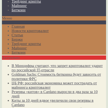
Трейдинг крипты
Майнинг
Биткоин
Меню
Главная
Новости криптовалют
Статьи
Биржи
Трейдинг крипты
Майнинг
Биткоин
Актуально
В Минцифры считают, что запрет криптовалют ударит
по российской IT-отрасли
Goldman Sachs: Стоимость биткоина будет зависеть от
политики ФРС
ЦБ РФ: российская экономика может пострадать от
майнинга криптовалют
Резервы «китов» в Cardano выросли в два раза за 10
дней
Киты за 10 дней вдвое увеличили свои резервы в
Cardano