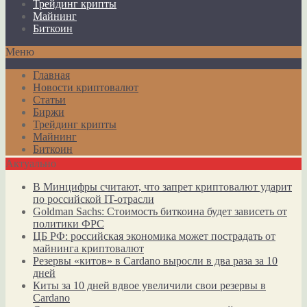
Трейдинг крипты
Майнинг
Биткоин
Меню
Главная
Новости криптовалют
Статьи
Биржи
Трейдинг крипты
Майнинг
Биткоин
Актуально
В Минцифры считают, что запрет криптовалют ударит
по российской IT-отрасли
Goldman Sachs: Стоимость биткоина будет зависеть от
политики ФРС
ЦБ РФ: российская экономика может пострадать от
майнинга криптовалют
Резервы «китов» в Cardano выросли в два раза за 10
дней
Киты за 10 дней вдвое увеличили свои резервы в
Cardano