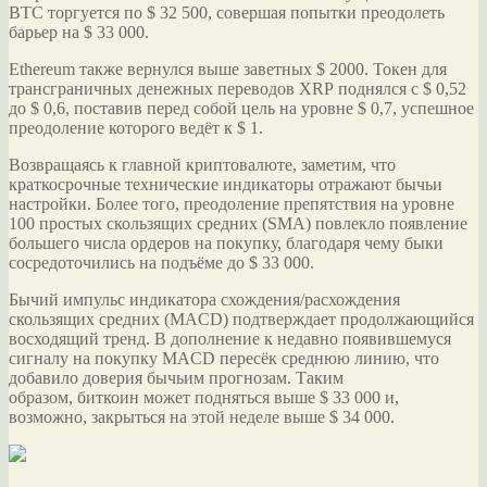
BTC торгуется по $ 32 500, совершая попытки преодолеть
барьер на $ 33 000.
Ethereum также вернулся выше заветных $ 2000. Токен для
трансграничных денежных переводов XRP поднялся с $ 0,52
до $ 0,6, поставив перед собой цель на уровне $ 0,7, успешное
преодоление которого ведёт к $ 1.
Возвращаясь к главной криптовалюте, заметим, что
краткосрочные технические индикаторы отражают бычьи
настройки. Более того, преодоление препятствия на уровне
100 простых скользящих средних (SMA) повлекло появление
большего числа ордеров на покупку, благодаря чему быки
сосредоточились на подъёме до $ 33 000.
Бычий импульс индикатора схождения/расхождения
скользящих средних (MACD) подтверждает продолжающийся
восходящий тренд. В дополнение к недавно появившемуся
сигналу на покупку MACD пересёк среднюю линию, что
добавило доверия бычьим прогнозам. Таким
образом, биткоин может подняться выше $ 33 000 и,
возможно, закрыться на этой неделе выше $ 34 000.