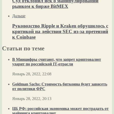
Суд отклонил иск о манипулировании
рынком к бирже BitMEX
Дальше
Руководство Ripple и Kraken обрушилось с
критикой на действия SEC из-за претензий
к Coinbase
Статьи по теме
В Минцифры считают, что запрет криптовалют
ударит по российской IT-отрасли
Январь 28, 2022, 22:08
Goldman Sachs: Стоимость биткоина будет зависеть
от политики ФРС
Январь 28, 2022, 20:13
ЦБ РФ: российская экономика может пострадать от
майнинга криптовалют