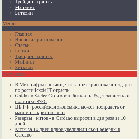
Трейдинг крипты
Майнинг
Биткоин
Меню
Главная
Новости криптовалют
Статьи
Биржи
Трейдинг крипты
Майнинг
Биткоин
Актуально
В Минцифры считают, что запрет криптовалют ударит
по российской IT-отрасли
Goldman Sachs: Стоимость биткоина будет зависеть от
политики ФРС
ЦБ РФ: российская экономика может пострадать от
майнинга криптовалют
Резервы «китов» в Cardano выросли в два раза за 10
дней
Киты за 10 дней вдвое увеличили свои резервы в
Cardano