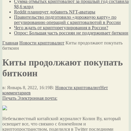
Сумма отмытых криптовалют за прошлый год составила
$8,6 млрд
Reddit планирует добавить NFT-аватары
Правительство подготовило «дорожную карту» по
регулированию операций с криптовалютой в России
Чего ждать от крипторегулирования в России?
Опрос: Большая часть россиян не поддерживает биткоин
Главная
Новости криптовалют
Киты продолжают покупать
биткоин
Киты продолжают покупать
биткоин
в:
Январь 8, 2022, 16:19
В:
Новости криптовалют
Нет
комментариев
Печать
Электронная почта:
Небезызвестный китайский журналист Колин Ву, который
освещает все, что связано с блокчейном и
криптопространством, поделился в Twitter последними