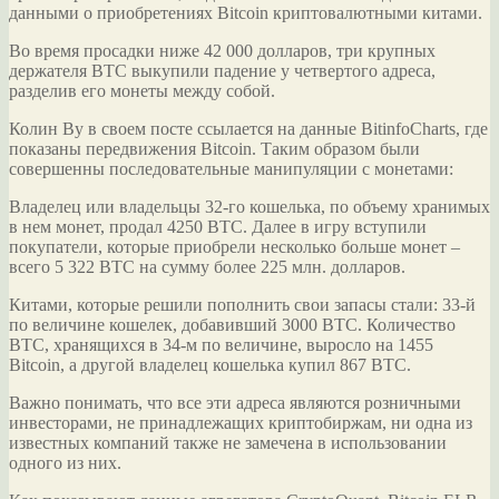
данными о приобретениях Bitcoin криптовалютными китами.
Во время просадки ниже 42 000 долларов, три крупных
держателя BTC выкупили
падение у четвертого адреса,
разделив его монеты между собой.
Колин Ву в своем посте ссылается на данные BitinfoCharts, где
показаны передвижения Bitcoin. Таким образом были
совершенны последовательные манипуляции с монетами:
Владелец или владельцы 32-го кошелька, по объему хранимых
в нем монет, продал 4250 BTC. Далее в игру вступили
покупатели, которые приобрели несколько больше монет –
всего 5 322 BTC на сумму более 225 млн. долларов.
Китами, которые решили пополнить свои запасы стали: 33-й
по величине кошелек, добавивший 3000 BTC. Количество
BTC, хранящихся в 34-м по величине, выросло на 1455
Bitcoin, а другой владелец кошелька купил 867 BTC.
Важно понимать, что все эти адреса являются розничными
инвесторами, не принадлежащих криптобиржам, ни одна из
известных компаний также не замечена в использовании
одного из них.