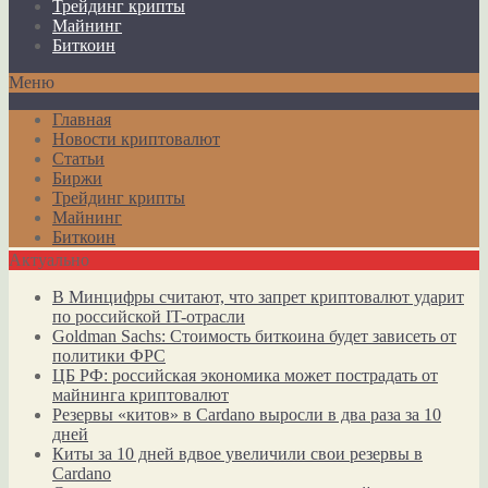
Трейдинг крипты
Майнинг
Биткоин
Меню
Главная
Новости криптовалют
Статьи
Биржи
Трейдинг крипты
Майнинг
Биткоин
Актуально
В Минцифры считают, что запрет криптовалют ударит
по российской IT-отрасли
Goldman Sachs: Стоимость биткоина будет зависеть от
политики ФРС
ЦБ РФ: российская экономика может пострадать от
майнинга криптовалют
Резервы «китов» в Cardano выросли в два раза за 10
дней
Киты за 10 дней вдвое увеличили свои резервы в
Cardano