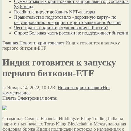
Сумма отмытых криптовалют за прошлый год составила
$8,6 млрд
Reddit планирует добавить NFT-аватары
Правительство подготовило «дорожную карту» по
регулированию операций с криптовалютой в России
Чего ждать от крипторегулирования в России?
Опрос: Большая часть россиян не поддерживает биткоин
Главная
Новости криптовалют
Индия готовится к запуску
первого биткоин-ETF
Индия готовится к запуску
первого биткоин-ETF
в:
Январь 14, 2022, 10:12
В:
Новости криптовалют
Нет
комментариев
Печать
Электронная почта:
Созданная Cosmea Financial Holdings и Kling Trading India на
паритетных началах Torus Kling Blockchain и Международная
фондовая биржа Индии подписали протокол о намерениях с