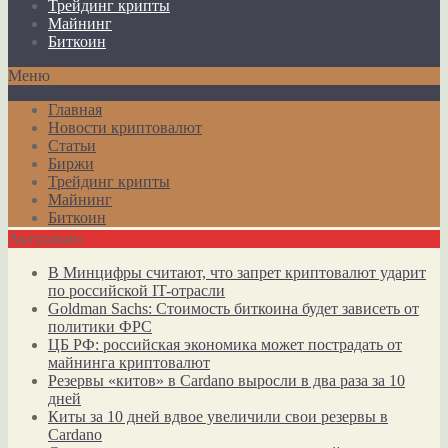
Трейдинг крипты
Майнинг
Биткоин
Меню
Главная
Новости криптовалют
Статьи
Биржи
Трейдинг крипты
Майнинг
Биткоин
Актуально
В Минцифры считают, что запрет криптовалют ударит
по российской IT-отрасли
Goldman Sachs: Стоимость биткоина будет зависеть от
политики ФРС
ЦБ РФ: российская экономика может пострадать от
майнинга криптовалют
Резервы «китов» в Cardano выросли в два раза за 10
дней
Киты за 10 дней вдвое увеличили свои резервы в
Cardano