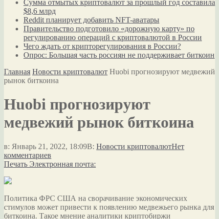
Сумма отмытых криптовалют за прошлый год составила
$8,6 млрд
Reddit планирует добавить NFT-аватары
Правительство подготовило «дорожную карту» по
регулированию операций с криптовалютой в России
Чего ждать от крипторегулирования в России?
Опрос: Большая часть россиян не поддерживает биткоин
Главная
Новости криптовалют
Huobi прогнозируют медвежий
рынок биткоина
Huobi прогнозируют
медвежий рынок биткоина
в:
Январь 21, 2022, 18:09
В:
Новости криптовалют
Нет
комментариев
Печать
Электронная почта:
Политика ФРС США на сворачивание экономических
стимулов может привести к появлению медвежьего рынка для
биткоина. Такое мнение аналитики криптобиржи