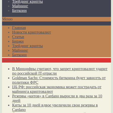
Трейдинг крипты
Майнинг
Биткоин
Меню
Главная
Новости криптовалют
Статьи
Биржи
Трейдинг крипты
Майнинг
Биткоин
Актуально
В Минцифры считают, что запрет криптовалют ударит
по российской IT-отрасли
Goldman Sachs: Стоимость биткоина будет зависеть от
политики ФРС
ЦБ РФ: российская экономика может пострадать от
майнинга криптовалют
Резервы «китов» в Cardano выросли в два раза за 10
дней
Киты за 10 дней вдвое увеличили свои резервы в
Cardano