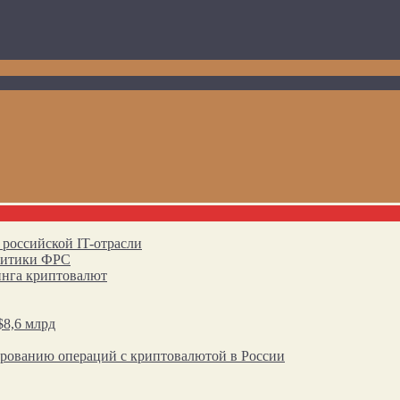
 российской IT-отрасли
олитики ФРС
инга криптовалют
$8,6 млрд
ированию операций с криптовалютой в России