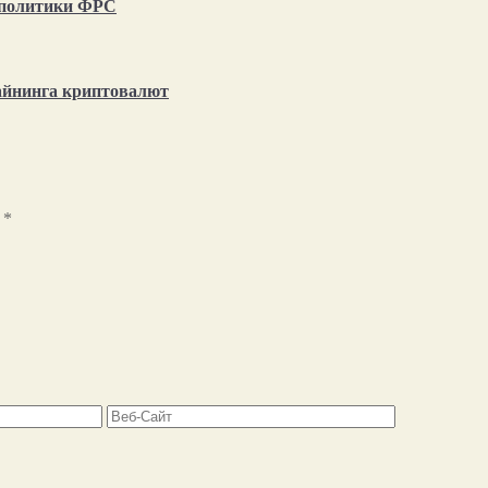
т политики ФРС
айнинга криптовалют
ы
*