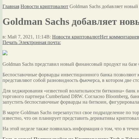
Главная
Новости криптовалют
Goldman Sachs добавляет новый 
Goldman Sachs добавляет новы
в:
Май 7, 2021, 11:14
В:
Новости криптовалют
Нет комментарие
Печать
Электронная почта:
Goldman Sachs представил новый финансовый продукт на базе 
Беспоставочные форварды инвестиционного банка позволяют к
представляют собой
разновидность фьючерса, в котором две ст
Для хеджирования «известной волатильности биткоина» банк н
торгового партнера Cumberland DRW. Согласно Bloomberg, бан
запустить беспоставочные форварды на биткоин, фигурировала в
В марте Goldman Sachs перезапустил свое подразделение по т
известно, что он планирует представить деривативы криптова
На этой неделе также появилась информация о том, что в теч