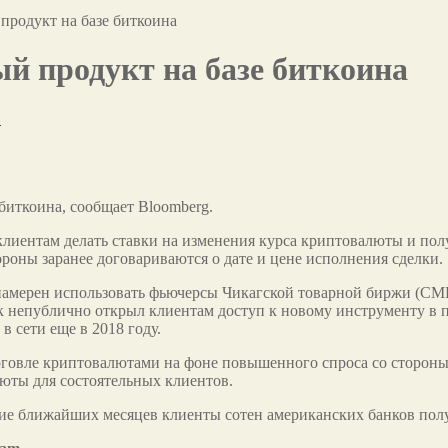
продукт на базе биткоина
й продукт на базе биткоина
в
биткоина, сообщает Bloomberg.
лиентам делать ставки на изменения курса криптовалюты и полу
ороны заранее договариваются о дате и цене исполнения сделки.
амерен использовать фьючерсы Чикагской товарной биржи (CME)
к непублично открыл клиентам доступ к новому инструменту в п
 сети еще в 2018 году.
орговле криптовалютами на фоне повышенного спроса со стороны
люты для состоятельных клиентов.
ение ближайших месяцев клиенты сотен американских банков по