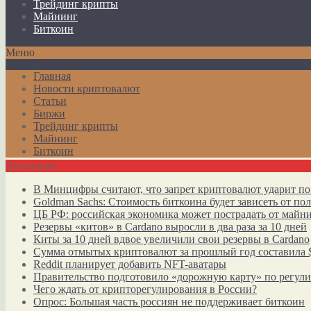
Трейдинг крипты
Майнинг
Биткоин
Меню
Главная
Новости криптовалют
Статьи
Биржи
Трейдинг крипты
Майнинг
Биткоин
Актуально
В Минцифры считают, что запрет криптовалют ударит по
Goldman Sachs: Стоимость биткоина будет зависеть от п
ЦБ РФ: российская экономика может пострадать от майн
Резервы «китов» в Cardano выросли в два раза за 10 дней
Киты за 10 дней вдвое увеличили свои резервы в Cardano
Сумма отмытых криптовалют за прошлый год составила 
Reddit планирует добавить NFT-аватары
Правительство подготовило «дорожную карту» по регул
Чего ждать от крипторегулирования в России?
Опрос: Большая часть россиян не поддерживает биткоин