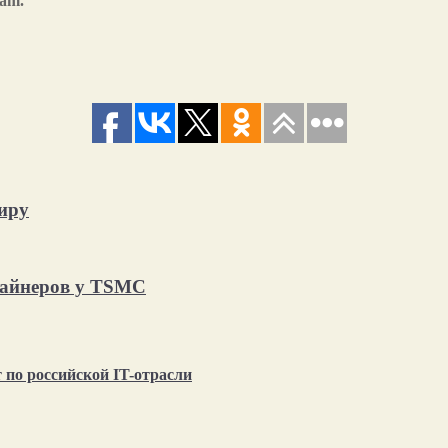
ram.
иру
майнеров у TSMC
по российской IT-отрасли