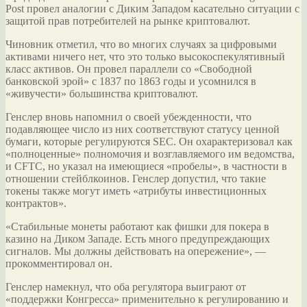
Post провел аналогии с Диким Западом касательно ситуации с
защитой прав потребителей на рынке криптовалют.
Чиновник отметил, что во многих случаях за цифровыми
активами ничего нет, что это только высокоспекулятивный
класс
активов. Он провел параллели со «Свободной
банковской эрой» с 1837 по 1863 годы и усомнился в
«живучести» большинства криптовалют.
Генслер вновь напомнил о своей убежденности, что
подавляющее число из них соответствуют статусу ценной
бумаги, которые регулируются SEC. Он охарактеризовал как
«полноценные» полномочия и возглавляемого им ведомства,
и CFTC, но указал на имеющиеся «пробелы», в частности в
отношении стейблкоинов. Генслер допустил, что такие
токены также могут иметь «атрибуты инвестиционных
контрактов».
«Стабильные монеты работают как фишки для покера в
казино на Диком Западе. Есть много предупреждающих
сигналов. Мы должны действовать на опережение», —
прокомментировал он.
Генслер намекнул, что оба регулятора выиграют от
«поддержки Конгресса» применительно к регулированию и