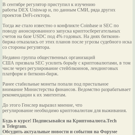
В сентябре регулятор приступил к изучению
работы DEX Uniswap и, по данным СМИ, ряда других
проектов DeFi-сектора.
Тогда же стало известно о конфликте Coinbase и SEC по
поводу анонсированного запуска криптосберегательных
счетов на базе USDC под 4% годовых. На днях биткоин-
биржа отказалась от этих планов после угрозы судебного иска
со стороны регулятора.
Недавно группа общественных организаций
США призвала SEC усилить борьбу с криптовалютами, в том
числе через регулирование стейблкоинов, лендинговых
платформ и биткоин-бирж.
Ранее стабильные монеты попали под пристальное
внимание Министерства финансов. Ведомство разрабатывает
рекомендации к их эмитентам.
До этого Генслер выразил мнение, что
регулирование необходимо криптовалютам для выживания.
Будь в курсе! Подписывайся на Криптовалюта.Tech
в Telegram.
Обсудить актуальные новости и события на Форуме