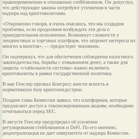
правоприменению в отношении стейблкоинов. Он допустил,
что действующие законы потребуют уточнения в части
надзора над криптовалютами.
«Откровенно говоря, я очень опасаюсь, что мы создадим
проблемы, если продолжим возбуждать эти дела о
принудительном исполнении. Возникнут сложности у
лендинговых и торговых платформ, что затронет интересы их
многих клиентов», — предостерег чиновник.
Он подчеркнул, что для обеспечения соблюдения налогового
законодательства, борьбы с отмыванием денег, а также для
защиты «стабильности системы» важно включить
криптовалюты в рамки государственной политики.
В мае Генслер призвал Конгресс внести ясность в
нормативную базу криптоиндустрии.
Позднее глава Комиссии заявил, что платформам, которые
предлагают доступ к токенизированным акциям, необходимо
отчитываться перед SEC.
В августе Генслер предупредил об усилении
регулирования стейблкоинов и DeFi. По его мнению,
децентрализация не дает иммунитета от надзора Комиссии.