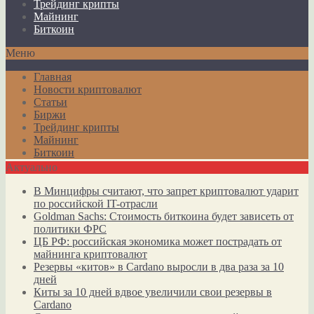
Трейдинг крипты
Майнинг
Биткоин
Меню
Главная
Новости криптовалют
Статьи
Биржи
Трейдинг крипты
Майнинг
Биткоин
Актуально
В Минцифры считают, что запрет криптовалют ударит
по российской IT-отрасли
Goldman Sachs: Стоимость биткоина будет зависеть от
политики ФРС
ЦБ РФ: российская экономика может пострадать от
майнинга криптовалют
Резервы «китов» в Cardano выросли в два раза за 10
дней
Киты за 10 дней вдвое увеличили свои резервы в
Cardano