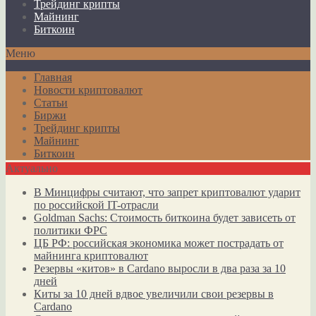
Трейдинг крипты
Майнинг
Биткоин
Меню
Главная
Новости криптовалют
Статьи
Биржи
Трейдинг крипты
Майнинг
Биткоин
Актуально
В Минцифры считают, что запрет криптовалют ударит
по российской IT-отрасли
Goldman Sachs: Стоимость биткоина будет зависеть от
политики ФРС
ЦБ РФ: российская экономика может пострадать от
майнинга криптовалют
Резервы «китов» в Cardano выросли в два раза за 10
дней
Киты за 10 дней вдвое увеличили свои резервы в
Cardano