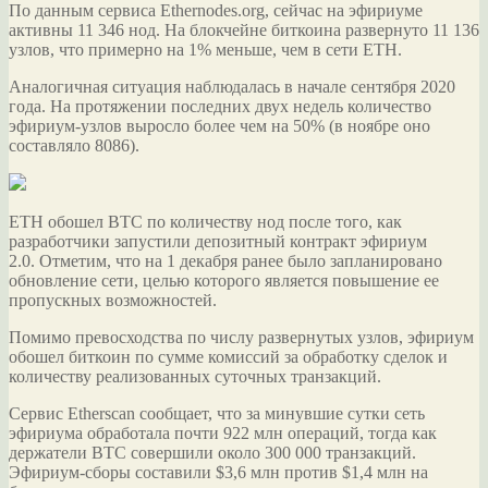
По данным сервиса Ethernodes.org, сейчас на эфириуме
активны 11 346 нод. На блокчейне биткоина развернуто 11 136
узлов, что примерно на 1% меньше, чем в сети ETH.
Аналогичная ситуация наблюдалась в начале сентября 2020
года. На протяжении последних двух недель количество
эфириум-узлов выросло более чем на 50% (в ноябре оно
составляло 8086).
ETH обошел BTC по количеству нод после того, как
разработчики запустили депозитный контракт эфириум
2.0. Отметим, что на 1 декабря ранее было запланировано
обновление сети, целью которого является повышение ее
пропускных возможностей.
Помимо превосходства по числу развернутых узлов, эфириум
обошел биткоин по сумме комиссий за обработку сделок и
количеству реализованных суточных транзакций.
Сервис Etherscan сообщает, что за минувшие сутки сеть
эфириума обработала почти 922 млн операций, тогда как
держатели BTC совершили около 300 000 транзакций.
Эфириум-сборы составили $3,6 млн против $1,4 млн на