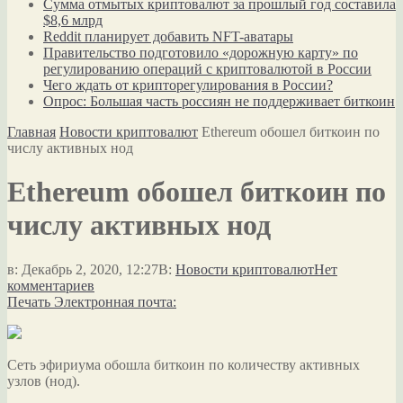
Сумма отмытых криптовалют за прошлый год составила
$8,6 млрд
Reddit планирует добавить NFT-аватары
Правительство подготовило «дорожную карту» по
регулированию операций с криптовалютой в России
Чего ждать от крипторегулирования в России?
Опрос: Большая часть россиян не поддерживает биткоин
Главная
Новости криптовалют
Ethereum обошел биткоин по
числу активных нод
Ethereum обошел биткоин по
числу активных нод
в:
Декабрь 2, 2020, 12:27
В:
Новости криптовалют
Нет
комментариев
Печать
Электронная почта:
Сеть эфириума обошла биткоин по количеству активных
узлов (нод).