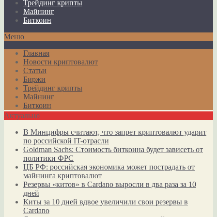
Трейдинг крипты
Майнинг
Биткоин
Меню
Главная
Новости криптовалют
Статьи
Биржи
Трейдинг крипты
Майнинг
Биткоин
Актуально
В Минцифры считают, что запрет криптовалют ударит
по российской IT-отрасли
Goldman Sachs: Стоимость биткоина будет зависеть от
политики ФРС
ЦБ РФ: российская экономика может пострадать от
майнинга криптовалют
Резервы «китов» в Cardano выросли в два раза за 10
дней
Киты за 10 дней вдвое увеличили свои резервы в
Cardano