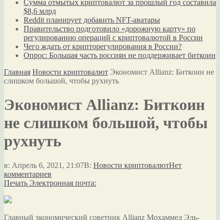
Сумма отмытых криптовалют за прошлый год составила
$8,6 млрд
Reddit планирует добавить NFT-аватары
Правительство подготовило «дорожную карту» по
регулированию операций с криптовалютой в России
Чего ждать от крипторегулирования в России?
Опрос: Большая часть россиян не поддерживает биткоин
Главная
Новости криптовалют
Экономист Allianz: Биткоин не
слишком большой, чтобы рухнуть
Экономист Allianz: Биткоин
не слишком большой, чтобы
рухнуть
в:
Апрель 6, 2021, 21:07
В:
Новости криптовалют
Нет
комментариев
Печать
Электронная почта:
Главный экономический советник Allianz Мохаммед Эль-