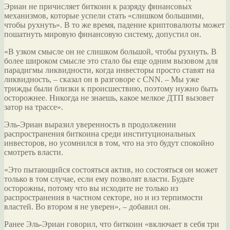
Эриан не причисляет биткоин к разряду финансовых
механизмов, которые успели стать «слишком большими,
чтобы рухнуть». В то же время, падение криптовалюты может
пошатнуть мировую финансовую систему, допустил он.
«В узком
смысле он не слишком большой, чтобы рухнуть. В
более широком смысле это стало бы еще одним вызовом для
парадигмы ликвидности, когда инвесторы просто ставят на
ликвидность, – сказал он в разговоре с CNN. – Мы уже
трижды были близки к происшествию, поэтому нужно быть
осторожнее. Никогда не знаешь, какое мелкое ДТП вызовет
затор на трассе».
Эль-Эриан выразил уверенность в продолжении
распространения биткоина среди институциональных
инвесторов, но усомнился в том, что на это будут спокойно
смотреть власти.
«Это пытающийся состояться актив, но состояться он может
только в том случае, если ему позволят власти. Будьте
осторожны, потому что вы исходите не только из
распространения в частном секторе, но и из терпимости
властей. Во втором я не уверен», – добавил он.
Ранее Эль-Эриан говорил, что биткоин «включает в себя три