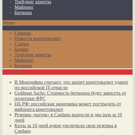
Трейдинг крипты
Майнинг
Биткоин
Меню
Главная
Новости криптовалют
Статьи
Биржи
Трейдинг крипты
Майнинг
Биткоин
Актуально
В Минцифры считают, что запрет криптовалют ударит
по российской IT-отрасли
Goldman Sachs: Стоимость биткоина будет зависеть от
политики ФРС
ЦБ РФ: российская экономика может пострадать от
майнинга криптовалют
Резервы «китов» в Cardano выросли в два раза за 10
дней
Киты за 10 дней вдвое увеличили свои резервы в
Cardano