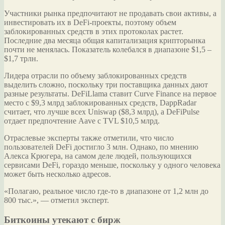
Участники рынка предпочитают не продавать свои активы, а
инвестировать их в DeFi-проекты, поэтому объем
заблокированных средств в этих протоколах растет.
Последние два месяца общая капитализация крипторынка
почти не менялась. Показатель колебался в диапазоне $1,5 –
$1,7 трлн.
Лидера отрасли по объему заблокированных средств
выделить сложно, поскольку три поставщика данных дают
разные результаты. DeFiLlama ставит Curve Finance на первое
место с $9,3 млрд заблокированных средств, DappRadar
считает, что лучше всех Uniswap ($8,3 млрд), а DeFiPulse
отдает предпочтение Aave с TVL $10,5 млрд.
Отраслевые эксперты также отметили, что число
пользователей DeFi достигло 3 млн. Однако, по мнению
Алекса Крюгера, на самом деле людей, пользующихся
сервисами DeFi, гораздо меньше, поскольку у одного человека
может быть несколько адресов.
«Полагаю, реальное число где-то в диапазоне от 1,2 млн до
800 тыс.», — отметил эксперт.
Биткоины утекают с бирж