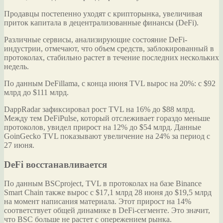
Продавцы постепенно уходят с крипторынка, увеличивая
приток капитала в децентрализованные финансы (DeFi).
Различные сервисы,
анализирующие состояние DeFi-
индустрии, отмечают, что объем средств, заблокированный в
протоколах, стабильно растет в течение последних нескольких
недель.
По данным DeFillama, с конца июня TVL вырос на 20%: с $92
млрд до $111 млрд.
DappRadar зафиксировал рост TVL на 16% до $88 млрд.
Между тем DeFiPulse, который отслеживает гораздо меньше
протоколов, увидел прирост на 12% до $54 млрд. Данные
GoinGecko TVL показывают увеличение на 24% за период с
27 июня.
DeFi восстанавливается
По данным BSCproject, TVL в протоколах на базе Binance
Smart Chain также вырос с $17,1 млрд 28 июня до $19,5 млрд
на момент написания материала. Этот прирост на 14%
соответствует общей динамике в DeFi-сегменте. Это значит,
что BSC больше не растет с опережением рынка.