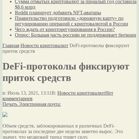
Сумма отмытых криптовалют за прошлый год составила
$8,6 млрд
Reddit планирует добавить NFT-аватары
Правительство подготовило «дорожную карту» по
регулированию операций с криптовалютой в России
Чего ждать от крипторегулирования в России?
Опрос: Большая часть россиян не поддерживает биткоин
Главная
Новости криптовалют
DeFi-протоколы фиксируют
приток средств
DeFi-протоколы фиксируют
приток средств
в:
Июль 13, 2021, 13:11
В:
Новости криптовалют
Нет
комментариев
Печать
Электронная почта:
Объем средств, заблокированных в различных DeFi-
протоколах за последние две недели заметно вырос. Это
значит, что медвежий тренд теряет силу.