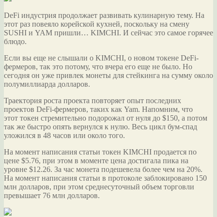
DeFi индустрия продолжает развивать кулинарную тему. На
этот раз повеяло корейской кухней, поскольку на смену
SUSHI и YAM пришли… KIMCHI. И сейчас это самое горячее
блюдо.
Если вы еще не слышали о KIMCHI, о новом токене DeFi-
фермеров, так это потому, что вчера его еще не было. Но
сегодня
он уже привлек монеты для стейкинга на сумму около
полумиллиарда долларов.
Траектория роста проекта повторяет опыт последних
проектов DeFi-фермеров, таких как Yam. Напомним, что
этот токен стремительно подорожал от нуля до $150, а потом
так же быстро опять вернулся к нулю. Весь цикл бум-спад
уложился в 48 часов или около того.
На момент написания статьи токен KIMCHI продается по
цене $5.76, при этом в моменте цена достигала пика на
уровне $12.26. За час монета подешевела более чем на 20%.
На момент написания статьи в протоколе заблокировано 150
млн долларов, при этом среднесуточный объем торговли
превышает 76 млн долларов.