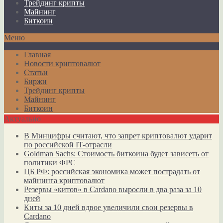
Трейдинг крипты
Майнинг
Биткоин
Меню
Главная
Новости криптовалют
Статьи
Биржи
Трейдинг крипты
Майнинг
Биткоин
Актуально
В Минцифры считают, что запрет криптовалют ударит
по российской IT-отрасли
Goldman Sachs: Стоимость биткоина будет зависеть от
политики ФРС
ЦБ РФ: российская экономика может пострадать от
майнинга криптовалют
Резервы «китов» в Cardano выросли в два раза за 10
дней
Киты за 10 дней вдвое увеличили свои резервы в
Cardano