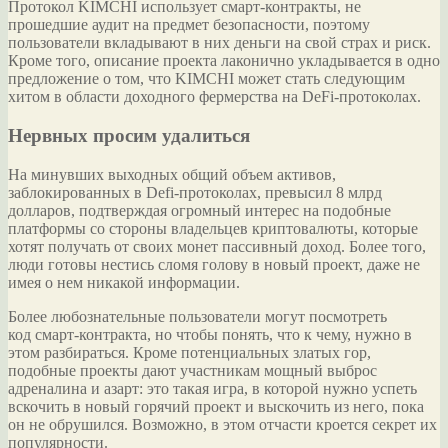
Протокол KIMCHI использует смарт-контракты, не
прошедшие аудит на предмет безопасности, поэтому
пользователи вкладывают в них деньги на свой страх и риск.
Кроме того, описание проекта лаконично укладывается в одно
предложение о том, что KIMCHI может стать следующим
хитом в области доходного фермерства на DeFi-протоколах.
Нервных просим удалиться
На минувших выходных общий объем активов,
заблокированных в Defi-протоколах, превысил 8 млрд
долларов, подтверждая огромный интерес на подобные
платформы со стороны владельцев криптовалюты, которые
хотят получать от своих монет пассивный доход. Более того,
люди готовы нестись сломя голову в новый проект, даже не
имея о нем никакой информации.
Более любознательные пользователи могут посмотреть
код смарт-контракта, но чтобы понять, что к чему, нужно в
этом разбираться. Кроме потенциальных златых гор,
подобные проекты дают участникам мощный выброс
адреналина и азарт: это такая игра, в которой нужно успеть
вскочить в новый горячий проект и выскочить из него, пока
он не обрушился. Возможно, в этом отчасти кроется секрет их
популярности.