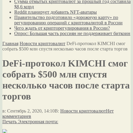
Сумма отмытых криптовалют за прошлый год составила
$8,6 млрд
Reddit планирует добавить NFT-аватары
Правительство подготовило «дорожную карту» по
регулированию операций с криптовалютой в России
Чего ждать от крипторегулирования в России?
Опрос: Большая часть россиян не поддерживает биткоин
Главная
Новости криптовалют
DeFi-протокол KIMCHI смог
собрать $500 млн спустя несколько часов после старта торгов
DeFi-протокол KIMCHI смог
собрать $500 млн спустя
несколько часов после старта
торгов
в:
Сентябрь 2, 2020, 14:10
В:
Новости криптовалют
Нет
комментариев
Печать
Электронная почта: