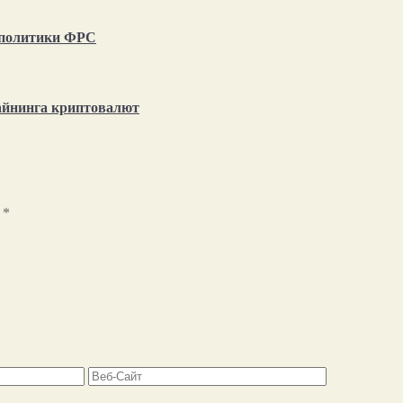
т политики ФРС
айнинга криптовалют
ы
*