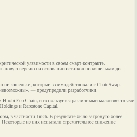
ритической уязвимости в своем смарт-контракте.
ть новую версию на основании остатков по кошелькам до
но не кошельки, которые взаимодействовали с ChainSwap.
я невозможны», — предупредили разработчики.
 и Huobi Eco Chain, и используется различными малоизвестными
ldings и Rarestone Capital.
м, в частности 1inch. В результате было затронуто более
ifarm. Некоторые из них испытали стремительное снижение