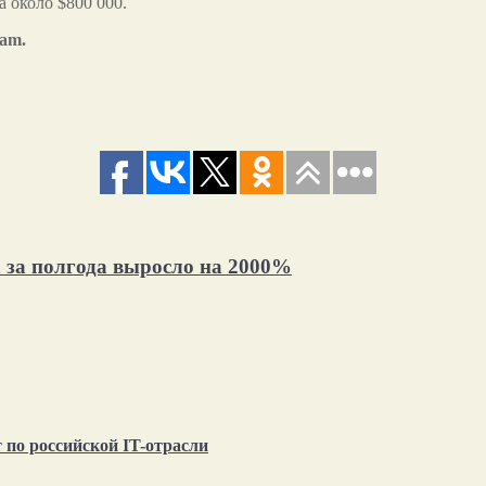
а около $800 000.
ram.
n за полгода выросло на 2000%
по российской IT-отрасли