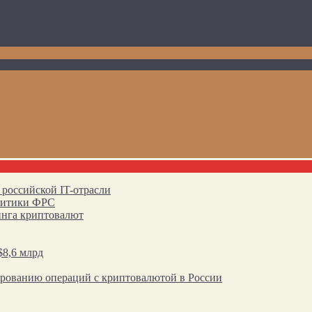
 российской IT-отрасли
олитики ФРС
инга криптовалют
$8,6 млрд
ированию операций с криптовалютой в России