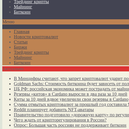
Трейдинг крипты
Майнинг
Биткоин
Меню
Главная
Новости криптовалют
Статьи
Биржи
Трейдинг крипты
Майнинг
Биткоин
Актуально
В Минцифры считают, что запрет криптовалют ударит по
Goldman Sachs: Стоимость биткоина будет зависеть от п
ЦБ РФ: российская экономика может пострадать от майн
Резервы «китов» в Cardano выросли в два раза за 10 дней
Киты за 10 дней вдвое увеличили свои резервы в Cardano
Сумма отмытых криптовалют за прошлый год составила 
Reddit планирует добавить NFT-аватары
Правительство подготовило «дорожную карту» по регул
Чего ждать от крипторегулирования в России?
Опрос: Большая часть россиян не поддерживает биткоин