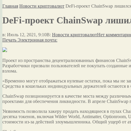
Главная
Новости криптовалют
DeFi-проект ChainSwap лишился
DeFi-проект ChainSwap лиши
в:
Июль 12, 2021, 9:10
В:
Новости криптовалют
Нет комментари
Печать
Электронная почта:
Проект из пространства децентрализованных финансов ChainSw
Разработчики призвали пользователей не покупать созданные 
взлома.
«Временно могут отображаться нулевые остатки, пока мы не за
Средства в кошельках индивидуальных держателей остаются в 
ChainSwap позиционируется в качестве моста между различными
проектами для обеспечения ликвидности. В апреле ChainSwap пр
Уязвимость позволила хакеру продать находящиеся в пулах Cha
десятка токенов, включая Wilder World, Antimatter, Optionroom,
стоимости из-за действий злоумышленника. Общий ущерб от ат