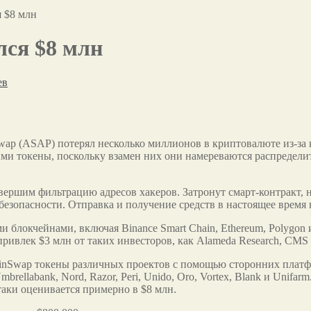
 $8 млн
лся $8 млн
ев
ap (ASAP) потерял несколько миллионов в криптовалюте из-за к
ими токены, поскольку взамен них они намереваются
распредели
вершим фильтрацию адресов хакеров. Затронут смарт-контракт, 
безопасности. Отправка и получение средств в настоящее врем
 блокчейнами, включая Binance Smart Chain, Ethereum, Polygon
ивлек $3 млн от таких инвесторов, как Alameda Research, CMS Ho
inSwap токены различных проектов с помощью сторонних платфор
 Umbrellabank, Nord, Razor, Peri, Unido, Oro, Vortex, Blank и Un
аки оценивается примерно в $8 млн.