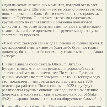
Один из самых негативных моментов, который оказывает
давление на цену Ethereum — это высокая стоимость запуска
новых проектов на блокчейне и сложность этого процесса,
пояснил Горбунов. Он считает, что этими недостатками
крупнейшего по капитализации альткоина пользуются
конкуренты, которые переманивают пользователей низкими
комиссиями и более простыми инструментами для запуска
собственных проектов.
«Из-за этих факторов сейчас для Ethereum не лучшее время. В
краткосрочной перспективе он будет либо будет повторять
динамику биткоина, либо понемногу снижаться», — добавил
эксперт.
В начале января сооснователь Ethereum Виталик
Бутерин заявил, что полная реализация дорожной карты
альткоина займет около шести лет. По мнению Бутерина, в
данный момент Ethereum завершен на 50%. В текущем году
этот показатель планируется довести до отметки в 80%,
отметил разработчик. По его словам, в 2022 году будут
реализованы крупные обновления под названием слияние
(переход альткоина на алгоритм консенсуса Proof-of-Stake
(PoS) и шардинг (повышение масштабируемости блокчейна).
В данный момент блокчейн Ethereum работает на алгоритме