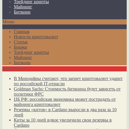
Трейдинг крипты
Майнинг
Биткоин
Меню
Главная
Новости криптовалют
Статьи
Биржи
Трейдинг крипты
Майнинг
Биткоин
Актуально
В Минцифры считают, что запрет криптовалют ударит
по российской IT-отрасли
Goldman Sachs: Стоимость биткоина будет зависеть от
политики ФРС
ЦБ РФ: российская экономика может пострадать от
майнинга криптовалют
Резервы «китов» в Cardano выросли в два раза за 10
дней
Киты за 10 дней вдвое увеличили свои резервы в
Cardano