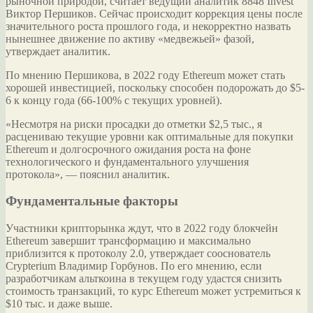
рыночной природой, считает ведущий аналитик 8848 Invest
Виктор Першиков. Сейчас происходит коррекция цены после
значительного роста прошлого года, и некорректно назвать
нынешнее движение по активу «медвежьей» фазой,
утверждает аналитик.
По мнению Першикова, в 2022 году Ethereum может стать
хорошей инвестицией, поскольку способен подорожать до $5-
6 к концу года (66-100% с текущих уровней).
«Несмотря на риски просадки до отметки $2,5 тыс., я
расцениваю текущие уровни как оптимальные для покупки
Ethereum и долгосрочного ожидания роста на фоне
технологического и фундаментального улучшения
протокола», — пояснил аналитик.
Фундаментальные факторы
Участники крипторынка ждут, что в 2022 году блокчейн
Ethereum завершит трансформацию и максимально
приблизится к протоколу 2.0, утверждает сооснователь
Crypterium Владимир Горбунов. По его мнению, если
разработчикам альткоина в текущем году удастся снизить
стоимость транзакций, то курс Ethereum может устремиться к
$10 тыс. и даже выше.